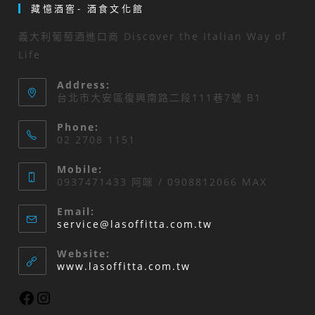
藏憶酒窖- 酒食文化館
義大利葡萄酒進口商 Discover the Italian Way of
Life
Address:
台北市大安區復興南路二段111巷7號 B1
Phone:
02 2708 1151
Mobile:
0937471433 阿咪 / 0908812066 MAX
Email:
Opens
service@lasoffitta.com.tw
in
your
Website:
application
www.lasoffitta.com.tw
Facebook
Instagram