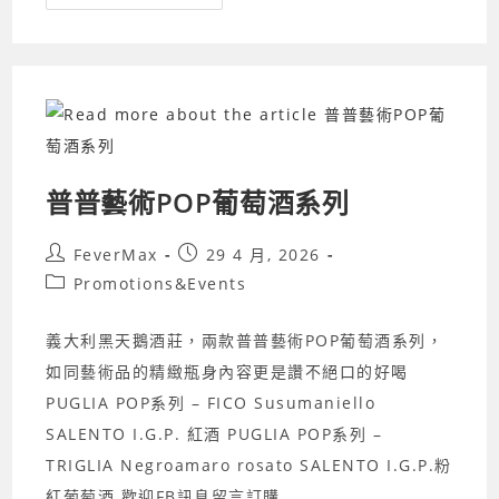
境
之
巔
醇
厚
之
選】
義
大
利
維
達
城
普普藝術POP葡萄酒系列
堡
百
年
Post
Post
FeverMax
29 4 月, 2026
工
藝
author:
published:
Post
Promotions&Events
酒
莊
category:
峰
境
義大利黑天鵝酒莊，兩款普普藝術POP葡萄酒系列，
單
一
如同藝術品的精緻瓶身內容更是讚不絕口的好喝
純
麥
PUGLIA POP系列 – FICO Susumaniello
威
士
SALENTO I.G.P. 紅酒 PUGLIA POP系列 –
忌
Amarone
TRIGLIA Negroamaro rosato SALENTO I.G.P.粉
紅
酒
紅葡萄酒 歡迎FB訊息留言訂購