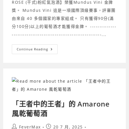
ROSE (干式)粉紅氣泡酒】榮獲Mundus Vini 金牌
獎。 Mundus Vini 這是一項國際頂級賽事，評審團
由來自 40 多個國家的專家組成。 只有獲得90分(滿
分100分)以上的葡萄酒才能獲得金牌。 --------------
------------------------------------------------...
BRUNO
Continue Reading
E
LE
ROSE
(干
式)
粉
紅
氣
泡
酒，
榮
獲
Mundus
「王者中的王者」的 Amarone
Vini
金
風乾葡萄酒
牌
獎
Post
Post
FeverMax
20 7 月, 2025