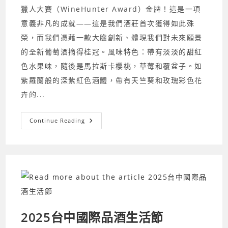
獵人大賽（WineHunter Award）金牌！這是一項
意義非凡的成就——這是我們酒莊首次獲得如此殊
榮，而我們憑藉一款大膽創新、體現我們對未來願景
的全新葡萄酒摘得桂冠。風味特色：帶有淡淡的甜紅
色水果味，隨後是馬拉斯卡櫻桃，草莓和覆盆子。如
紫羅蘭般的深紫紅色酒體，帶有天竺葵和玫瑰彩色花
卉的...
Bruno
Continue Reading
Ceci(干
式)
氣
泡
紅
酒，
榮
獲
WineHunter
Award
In
Merano
金
2025台中國際品酒生活節
牌
獎