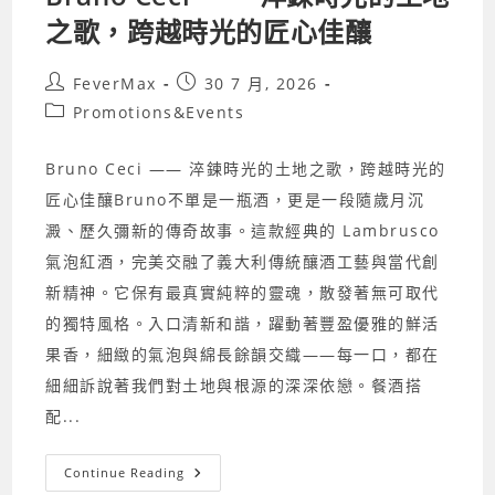
之歌，跨越時光的匠心佳釀
Post
Post
FeverMax
30 7 月, 2026
author:
published:
Post
Promotions&Events
category:
Bruno Ceci —— 淬鍊時光的土地之歌，跨越時光的
匠心佳釀Bruno不單是一瓶酒，更是一段隨歲月沉
澱、歷久彌新的傳奇故事。這款經典的 Lambrusco
氣泡紅酒，完美交融了義大利傳統釀酒工藝與當代創
新精神。它保有最真實純粹的靈魂，散發著無可取代
的獨特風格。入口清新和諧，躍動著豐盈優雅的鮮活
果香，細緻的氣泡與綿長餘韻交織——每一口，都在
細細訴說著我們對土地與根源的深深依戀。餐酒搭
配...
Bruno
Continue Reading
Ceci