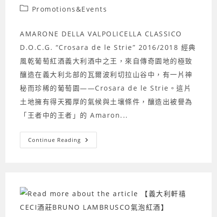
author:
published:
Post
Promotions&Events
category:
AMARONE DELLA VALPOLICELLA CLASSICO
D.O.C.G. “Crosara de le Strie” 2016/2018 經典
風乾葡萄紅酒義大利酒中之王，來自傳奇園地的極致
釀造在義大利北部的瓦爾波利切拉山谷中，有一片神
秘而珍稀的葡萄園——Crosara de le Strie。這片
土地擁有得天獨厚的氣候與土壤條件，釀造出被譽為
「王者中的王者」的 Amaron...
「王
Continue Reading
者
中
的
王
者」
的
Amarone
風
乾
葡
萄