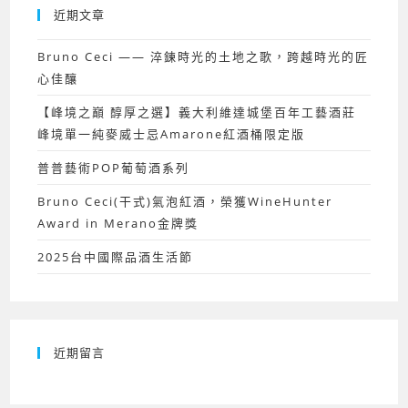
近期文章
Bruno Ceci —— 淬鍊時光的土地之歌，跨越時光的匠
心佳釀
【峰境之巔 醇厚之選】義大利維達城堡百年工藝酒莊
峰境單一純麥威士忌Amarone紅酒桶限定版
普普藝術POP葡萄酒系列
Bruno Ceci(干式)氣泡紅酒，榮獲WineHunter
Award in Merano金牌獎
2025台中國際品酒生活節
近期留言