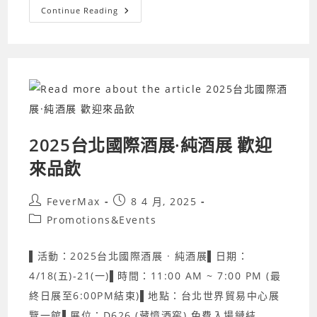
【義
Continue Reading
大
利
軒
禧
CECI
酒
莊
BRUNO
LAMBRUSCO
氣
泡
紅
酒】
2025台北國際酒展·純酒展 歡迎
來品飲
Post
Post
FeverMax
8 4 月, 2025
author:
published:
Post
Promotions&Events
category:
▌活動：2025台北國際酒展 · 純酒展▌日期：
4/18(五)-21(一)▌時間：11:00 AM ~ 7:00 PM (最
終日展至6:00PM結束)▌地點：台北世界貿易中心展
覽一館▌展位：D626 (藏憶酒窖) 免費入場鏈結