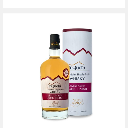
——
淬
鍊
時
光
的
土
地
之
歌，
跨
越
時
光
的
匠
心
佳
釀