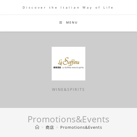
Skip
Discover the Italian Way of Life
to
content
MENU
WINE&SPIRITS
Promotions&Events
>
商店
>
Promotions&Events