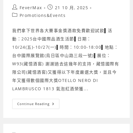
Post
Post
FeverMax
21 10 月, 2025
author:
published:
Post
Promotions&Events
category:
我們拿下世界各大賽事金獎酒款免費歡迎試飲▌活
動：2025台中國際品酒生活節▌日期：
10/24(五)-10/27(一)▌時間：10:00-18:00▌地點：
台中國際展覽館(烏日區中山路三段一號)▌展位：
W93(藏憶酒窖) 謝謝過去這幾年的支持，藏憶國際有
限公司(藏憶酒窖)又獲得以下年度嚴選大獎，並且今
年又獲得數個國際大獎OTELLO NERO DI
LAMBRUSCO 1813 氣泡紅酒榮獲...
2025
Continue Reading
台
中
國
際
品
酒
生