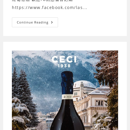
桶
限
https://www.facebook.com/las...
定
版
普
Continue Reading
普
藝
術
POP
葡
萄
酒
系
列