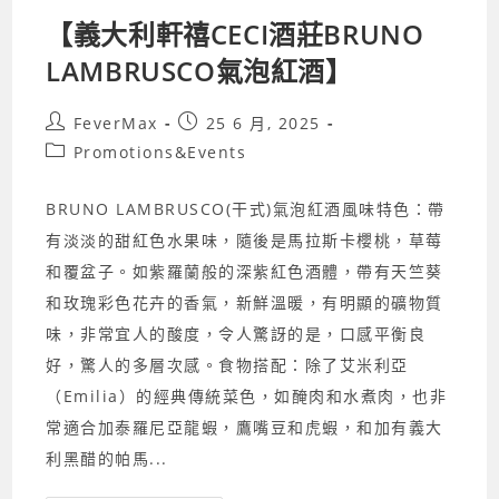
酒
【義大利軒禧CECI酒莊BRUNO
LAMBRUSCO氣泡紅酒】
Post
Post
FeverMax
25 6 月, 2025
author:
published:
Post
Promotions&Events
category:
BRUNO LAMBRUSCO(干式)氣泡紅酒風味特色：帶
有淡淡的甜紅色水果味，隨後是馬拉斯卡櫻桃，草莓
和覆盆子。如紫羅蘭般的深紫紅色酒體，帶有天竺葵
和玫瑰彩色花卉的香氣，新鮮溫暖，有明顯的礦物質
味，非常宜人的酸度，令人驚訝的是，口感平衡良
好，驚人的多層次感。食物搭配：除了艾米利亞
（Emilia）的經典傳統菜色，如醃肉和水煮肉，也非
常適合加泰羅尼亞龍蝦，鷹嘴豆和虎蝦，和加有義大
利黑醋的帕馬...