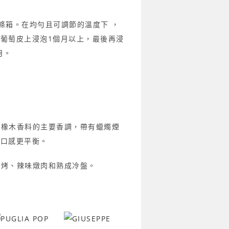
板條箱。在均勻且可調節的溫度下 ，
葡萄皮上浸泡1個月以上，最後再浸
月。
是橡木香料的主要香調，帶有蠟燭煙
使口感更平衡。
燒烤、辣味燉肉和熟成冷盤。