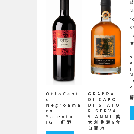
P
T
r
I
OttoCent
GRAPPA
o
DI CAPO
Negroama
DI STATO
ro
RISERVA
Salento
5 ANNI 義
IGT 紅酒
大利典藏5年
白蘭地