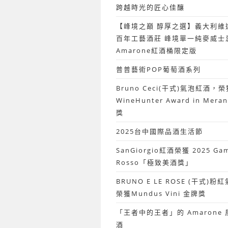
跨越時光的匠心佳釀
【峰境之巔 醇厚之選】義大利維
百年工藝酒莊 峰境單一純麥威士
Amarone紅酒桶限定版
普普藝術POP葡萄酒系列
Bruno Ceci(干式)氣泡紅酒，榮
WineHunter Award in Mer
獎
2025台中國際品酒生活節
SanGiorgio紅酒榮獲 2025 Ga
Rosso「極致美酒獎」
BRUNO E LE ROSE (干式)
榮獲Mundus Vini 金牌獎
「王者中的王者」的 Amarone
酒