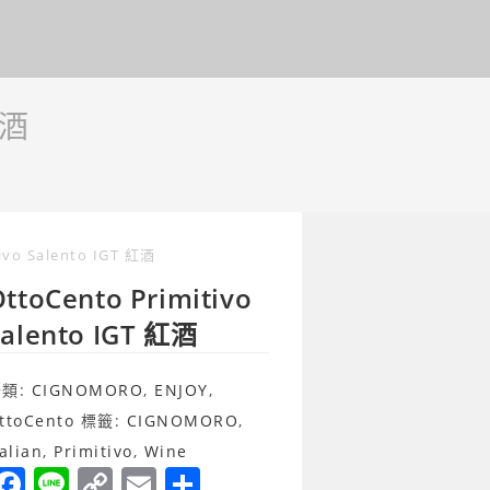
紅酒
ivo Salento IGT 紅酒
ttoCento Primitivo
Salento IGT 紅酒
分類:
CIGNOMORO
,
ENJOY
,
ttoCento
標籤:
CIGNOMORO
,
talian
,
Primitivo
,
Wine
F
Li
C
E
分