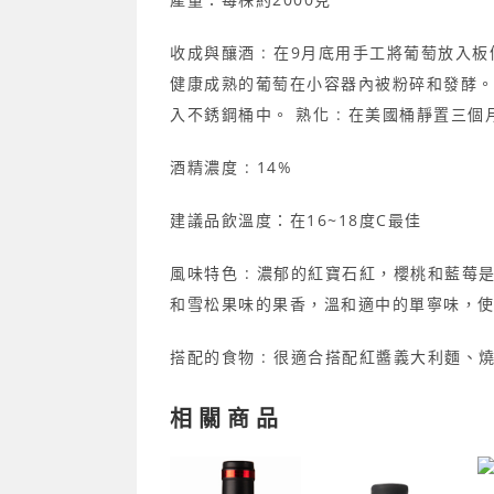
收成與釀酒 : 在9月底用手工將葡萄放入
健康成熟的葡萄在小容器內被粉碎和發酵。
入不銹鋼桶中。 熟化 : 在美國桶靜置三個
酒精濃度 : 14%
建議品飲溫度：在16~18度C最佳
風味特色 : 濃郁的紅寶石紅，櫻桃和藍莓
和雪松果味的果香，溫和適中的單寧味，
搭配的食物 : 很適合搭配紅醬義大利麵、
相關商品