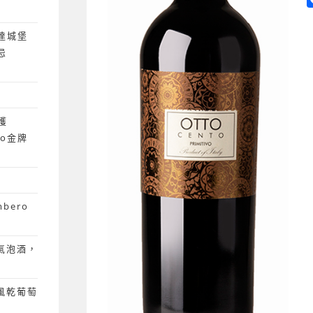
達城堡
忌
獲
ano金牌
mbero
粉紅氣泡酒，
 風乾葡萄