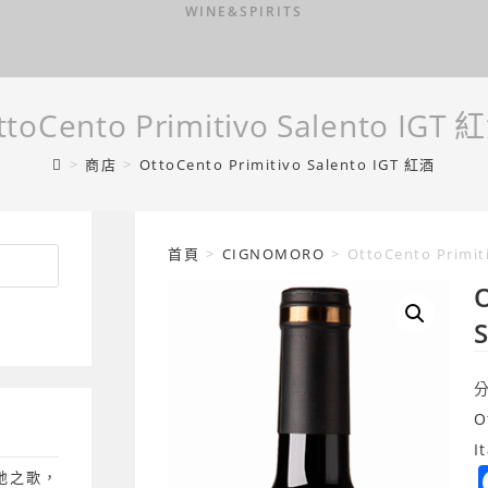
WINE&SPIRITS
ttoCento Primitivo Salento IGT 
>
商店
>
OttoCento Primitivo Salento IGT 紅酒
首頁
>
CIGNOMORO
>
OttoCento Primit
O
O
I
土地之歌，