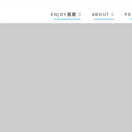
Skip
to
ENJOY酒款
ABOUT
PR
content