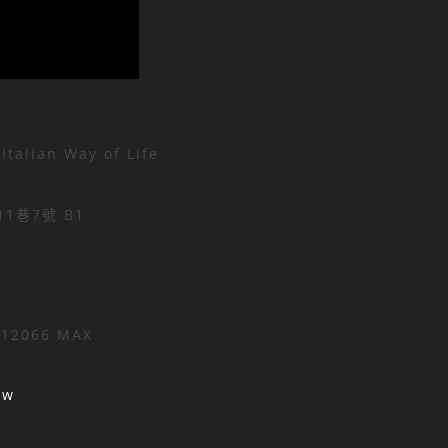
lian Way of Life
1巷7號 B1
812066 MAX
Opens
tw
in
your
application