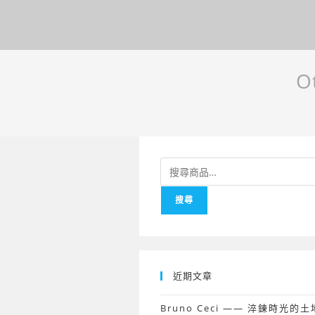
O
搜
尋
搜尋
關
鍵
字:
近期文章
Bruno Ceci —— 淬鍊時光的