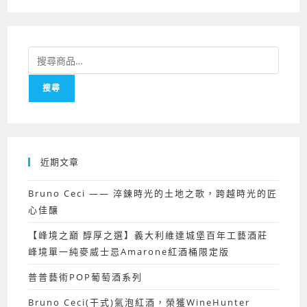
搜
尋
搜尋
關
鍵
字:
近期文章
Bruno Ceci —— 淬鍊時光的土地之歌，跨越時光的匠
心佳釀
【峰境之巔 醇厚之選】義大利維達城堡百年工藝酒莊
峰境單一純麥威士忌Amarone紅酒桶限定版
普普藝術POP葡萄酒系列
Bruno Ceci(干式)氣泡紅酒，榮獲WineHunter