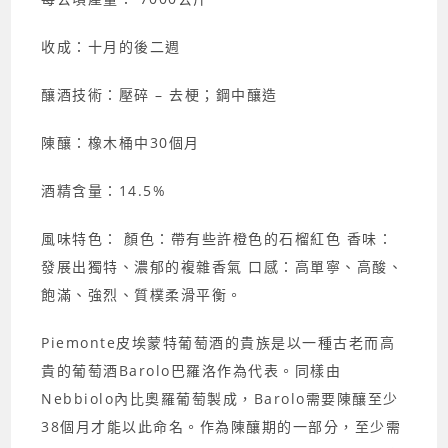
收成：十月的後二週
釀酒技術：壓碎 – 去梗；鋼中釀造
陳釀：橡木桶中30個月
酒精含量：14.5%
風味特色： 顏色：帶有些許橙色的石榴紅色 香味：
發展出獨特、濃郁的複雜香氣 口感：高單寧、高酸、
飽滿、強烈、質樸柔滑平衡。
Piemonte皮埃蒙特葡萄酒的貴族是以一種古老而高
貴的葡萄酒Barolo巴羅洛作為代表。同樣由
Nebbiolo內比奧羅葡萄製成，Barolo需要陳釀至少
38個月才能以此命名。作為陳釀期的一部分，至少需