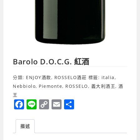
Barolo D.O.C.G. 紅酒
分類:
ENJOY酒款
,
ROSSELO酒莊
標籤:
italia
,
Nebbiolo
,
Piemonte
,
ROSSELO
,
義大利酒王
,
酒
王
F
Li
C
E
分
a
n
o
m
享
c
e
p
ai
描述
e
y
l