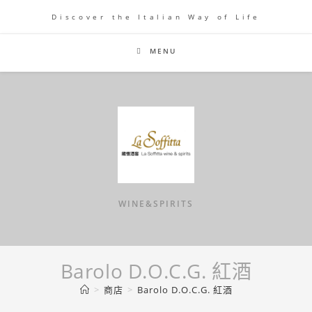
Skip
Discover the Italian Way of Life
to
content
MENU
WINE&SPIRITS
Barolo D.O.C.G. 紅酒
>
商店
>
Barolo D.O.C.G. 紅酒