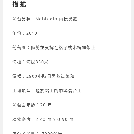
b
Li
描述
o
n
葡萄品種：Nebbiolo 內比奧羅
o
k
k
年份：2019
葡萄園：修剪並支撐在格子或木樁框架上
海拔：海拔350米
氣候：2900小時日照熱量總和
土壤類型：趨於粘土的中等混合土
葡萄園年齡：20 年
植物密度：2.40 m x 0.90 m
每公頃產量： 7000公斤