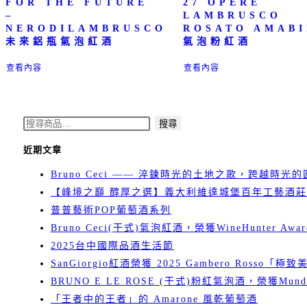
FOR THE FUTURE
27 OPERE
–
LAMBRUSCO
NERODILAMBRUSCO
ROSATO AMABI
未來鋁瓶氣泡紅酒
氣泡粉紅酒
查看內容
查看內容
搜
搜尋
尋
近期文章
關
Bruno Ceci —— 淬鍊時光的土地之歌，跨越時光
鍵
【峰境之巔 醇厚之選】義大利維達城堡百年工藝酒莊 
字:
普普藝術POP葡萄酒系列
Bruno Ceci(干式)氣泡紅酒，榮獲WineHunter Awar
2025台中國際品酒生活節
SanGiorgio紅酒榮獲 2025 Gambero Rosso「極
BRUNO E LE ROSE (干式)粉紅氣泡酒，榮獲Mundu
「王者中的王者」的 Amarone 風乾葡萄酒