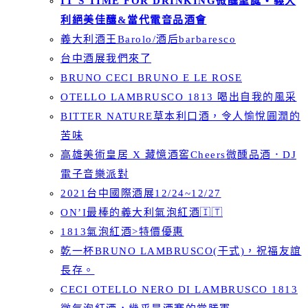
IT’S TIME FOR DRINKING微醺聖誕 • 義大
利絕美佳釀&當代電音品酒會
義大利酒王Barolo/酒后barbaresco
台中酒展我們來了
BRUNO CECI BRUNO E LE ROSE
OTELLO LAMBRUSCO 1813 喝出自我的風采
BITTER NATURE草本利口酒，令人愉悅圓潤的
苦味
高雄美術皇居 X 藏憶酒窖Cheers微醺品酒．DJ
電子音樂派對
2021台中國際酒展12/24~12/27
ON’I最棒的義大利氣泡紅酒🇮🇹
1813氣泡紅酒>特價優惠
乾一杯BRUNO LAMBRUSCO(干式)，祝福友誼
長存。
CECI OTELLO NERO DI LAMBRUSCO 1813