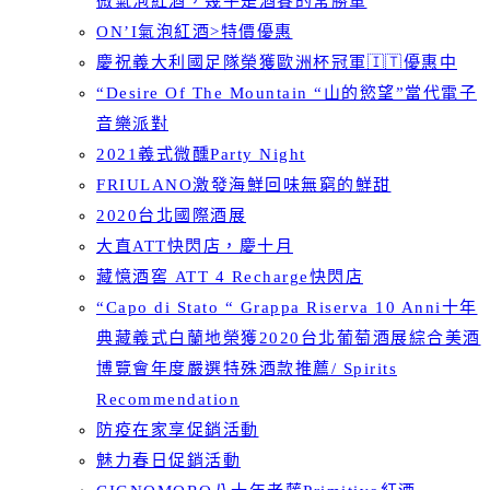
微氣泡紅酒，幾乎是酒賽的常勝軍
ON’I氣泡紅酒>特價優惠
慶祝義大利國足隊榮獲歐洲杯冠軍🇮🇹優惠中
“Desire Of The Mountain “山的慾望”當代電子
音樂派對
2021義式微醺Party Night
FRIULANO激發海鮮回味無窮的鮮甜
2020台北國際酒展
大直ATT快閃店，慶十月
藏憶酒窖 ATT 4 Recharge快閃店
“Capo di Stato “ Grappa Riserva 10 Anni十年
典藏義式白蘭地榮獲2020台北葡萄酒展綜合美酒
博覽會年度嚴選特殊酒款推薦/ Spirits
Recommendation
防疫在家享促銷活動
魅力春日促銷活動