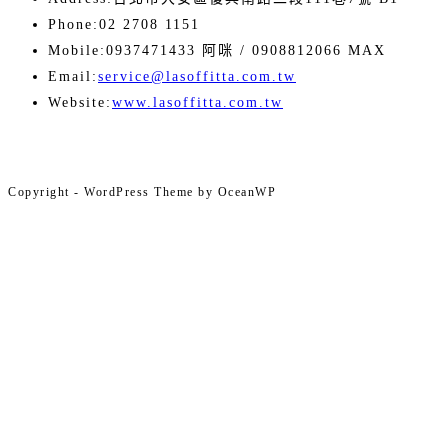
Phone:
02 2708 1151
Mobile:
0937471433 阿咪 / 0908812066 MAX
Opens
Email:
service@lasoffitta.com.tw
in
Website:
www.lasoffitta.com.tw
your
application
Copyright - WordPress Theme by OceanWP