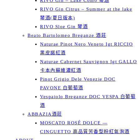
RIVO Gin – Lake Como 琴酒
RIVO Gin Citrus – Summer at the lake
琴酒(夏日版本)
RIVO Sloe Gin 琴酒
Beato Bartolomeo Breganze 酒莊
Naturae Pinot Nero Veneto Igt RICCIO
黑皮諾紅酒
Naturae Cabernet Sauvignon Igt GALLO
卡本內蘇維濃紅酒
Pinot Grigio Dele Venezie DOC
PAVONE 白葡萄酒
Vespaiolo Breganze DOC VESPA 白葡萄
酒
ABBAZIA酒莊
MOSCATO ROSÉ DOLCE —
CINGUETTO 高品質芳香型粉紅氣泡酒