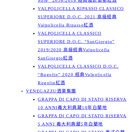
Strie” 2016/2018 經典風乾葡萄紅酒
VALPOLICELLA RIPASSO CLASSICO
SUPERIORE D.O.C. 2021 高級經典
Valpolicella Ripasso紅酒
VALPOLICELLA CLASSICO
SUPERIORE D.O.C. “SanGiorgio”
2019/2020 高級經典Valpolicella
SanGiorgio紅酒
VALPOLICELLA CLASSICO D.O.C.
“Rugolin” 2020 經典Valpolicella
Rugolin紅酒
VENEGAZZU酒業集團
GRAPPA DI CAPO DI STATO RISERVA
10 ANNI義大利典藏10年白蘭地
GRAPPA DI CAPO DI STATO RISERVA
5 ANNI 義大利典藏5年白蘭地