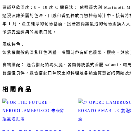
建議品飲溫度：8 ~ 10 度 C 釀造法： 依照義大利 Martinot
過浸漬讓美麗的色澤、口感和香氣釋放到初榨葡萄汁中。接著將初
年 1 月，產生純淨的葡萄基酒。接著將尚無氣泡的葡萄酒換入
予這支酒經典的氣泡口感。
風味特色：
如紫羅蘭般的深紫紅色酒體，嗅聞時帶有紅色漿果、櫻桃、與紫
食物搭配： 適合搭配帕瑪火腿、各類傳統義式香腸 salami
食最佳良伴，適合搭配口味較重的料理及各類油質豐富的肉類及
相關商品