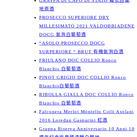
GRAPPA DI CAPO DI STATO 義式白蘭
地原酒
PROSECCO SUPERIORE DRY
MILLESIMATO 2021 VALDOBBIADENE
DOCG 氣泡白葡萄酒
“ASOLO PROSECCO DOCG
SURPERIORE “ BRUT 有機氣泡白酒
FRIULANO DOC COLLIO Ronco
Blanchis 白葡萄酒
PINOT GRIGIO DOC COLLIO Ronco
Blanchis白葡萄酒
RIBOLLA GIALLA DOC COLLIO Ronco
Blanchis 白葡萄酒
Falconera Merlot Montello Colli Asolani
2016 Loredan Gasparini 紅酒
Grappa Riserva Anniversario 10 Anni 10