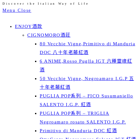
Discover the Italian Way of Life
Skip
Menu
Close
to
content
ENJOY酒款
CIGNOMORO酒莊
80 Vecchie Vigne,Primitivo di Manduria
DOC 八十年老藤紅酒
6 ANIME,Rosso Puglla IGT 六種靈魂紅
酒
50 Vecchie Vigne, Negroamaro I.G.P 五
十年老藤紅酒
PUGLIA POP系列 – FICO Susumaniello
SALENTO I.G.P. 紅酒
PUGLIA POP系列 – TRIGLIA
Negroamaro rosato SALENTO I.G.P.
Primitivo di Manduria DOC 紅酒