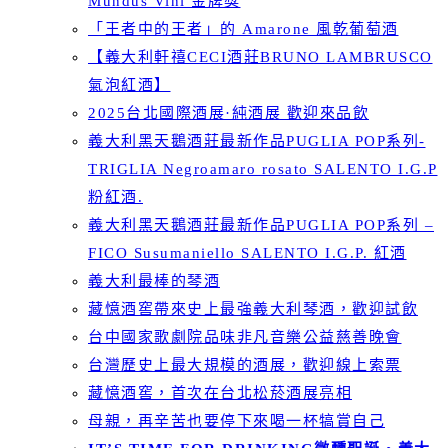
Mundus Vini 金牌獎
「王者中的王者」的 Amarone 風乾葡萄酒
【義大利軒禧CECI酒莊BRUNO LAMBRUSCO
氣泡紅酒】
2025台北國際酒展·純酒展 歡迎來品飲
義大利黑天鵝酒莊最新作品PUGLIA POP系列-
TRIGLIA Negroamaro rosato SALENTO I.G.P
粉紅酒.
義大利黑天鵝酒莊最新作品PUGLIA POP系列 –
FICO Susumaniello SALENTO I.G.P. 紅酒
義大利最棒的琴酒
藏憶酒窖帶來史上最強義大利琴酒，歡迎試飲
台中國家歌劇院品味非凡音樂公益慈善晚會
台灣歷史上最大規模的酒展，歡迎線上索票
藏憶酒窖，首次在台北松菸酒展亮相
母親，再辛苦也要停下來喝一杯犒賞自己