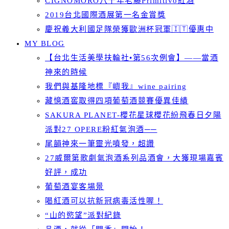
CIGNOMORO八十年老藤Primitivo紅酒
2019台北國際酒展第一名金賞獎
慶祝義大利國足隊榮獲歐洲杯冠軍🇮🇹優惠中
MY BLOG
【台北生活美學扶輪社•第56次例會】——當酒
神來的時候
我們與基隆地標『嶼我』wine pairing
藏憶酒窖取得四項葡萄酒競賽優異佳績
SAKURA PLANET-櫻花星球櫻花紛飛春日夕陽
派對27 OPERE粉紅氣泡酒──
尾韻神來一筆靈光噴發，超讚
27威爾第歌劇氣泡酒系列品酒會，大獲現場嘉賓
好評，成功
葡萄酒宴客場景
喝紅酒可以抗新冠病毒活性喔！
“山的慾望”派對紀錄