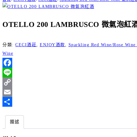
OTELLO 200 LAMBRUSCO 微氣泡紅
分類:
CECI酒莊
,
ENJOY酒款
,
Sparkling Red Wine/Rose
Wine
Facebook
Line
Copy
Link
Email
分
享
描述