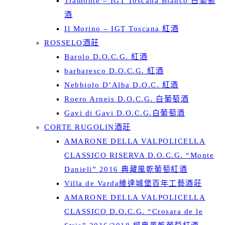
Tramonte – IGT Toscana Bianco 白葡萄
酒
Il Morino – IGT Toscana 紅酒
ROSSELO酒莊
Barolo D.O.C.G. 紅酒
barbaresco D.O.C.G. 紅酒
Nebbiolo D’Alba D.O.C. 紅酒
Roero Arneis D.O.C.G. 白葡萄酒
Gavi di Gavi D.O.C.G.白葡萄酒
CORTE RUGOLIN酒莊
AMARONE DELLA VALPOLICELLA
CLASSICO RISERVA D.O.C.G. “Monte
Danieli” 2016 典藏風乾葡萄紅酒
Villa de Varda維達城堡百年工藝酒莊
AMARONE DELLA VALPOLICELLA
CLASSICO D.O.C.G. “Crosara de le