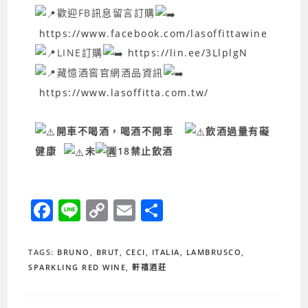
歡迎FB訊息留言訂購
https://www.facebook.com/lasoffittawine
LINE訂購
https://lin.ee/3LlplgN
藏憶酒窖官網酒品資訊
https://www.lasoffitta.com.tw/
開車不喝酒，喝酒不開車
飲酒過量有礙
健康
未
18禁止飲酒
F
Li
C
E
分
a
n
o
m
享
c
e
p
ai
TAGS
:
BRUNO
,
BRUT
,
CECI
,
ITALIA
,
LAMBRUSCO
,
e
y
l
SPARKLING RED WINE
,
軒禧酒莊
b
Li