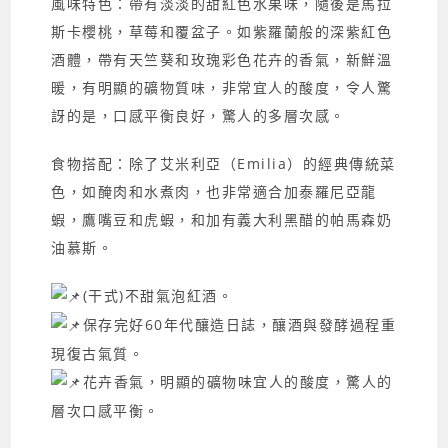
風味特色：帶有淡淡的甜紅色水果味，隨後是馬拉
斯卡櫻桃，草莓和覆盆子。如紫羅蘭般的深紫紅色
酒體，帶有天竺葵和玫瑰彩色花卉的香氣，新鮮溫
暖，有明顯的礦物質味，非常宜人的酸度，令人驚
訝的是，口感平衡良好，驚人的多層次感。
食物搭配：除了艾米利亞（Emilia）的經典傳統菜
色，如醃肉和水煮肉，也非常適合加泰羅尼亞龍
蝦，鷹嘴豆和虎蝦，和加有義大利黑醋的帕馬森奶
油慕斯。
(干式)不甜氣泡紅酒。
保存完好60年代釀造日誌，釀酒與發酵過程重
現復古氣質。
花卉香氣，明顯的礦物味宜人的酸度，驚人的
層次口感平衡。