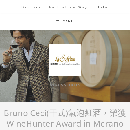
Discover the Italian Way of Life
MENU
WINE&SPIRITS
Bruno Ceci(干式)氣泡紅酒，榮獲
WineHunter Award in Merano