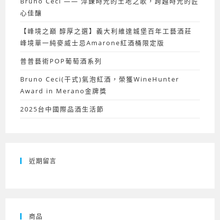
Bruno Ceci —— 淬鍊時光的土地之歌，跨越時光的匠
心佳釀
【峰境之巔 醇厚之選】義大利維達城堡百年工藝酒莊
峰境單一純麥威士忌Amarone紅酒桶限定版
普普藝術POP葡萄酒系列
Bruno Ceci(干式)氣泡紅酒，榮獲WineHunter
Award in Merano金牌獎
2025台中國際品酒生活節
近期留言
商品