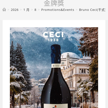
金牌獎
>
2026
>
1 月
>
8
>
Promotions&Events
>
Bruno Ceci(干式