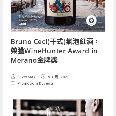
Bruno Ceci(干式)氣泡紅酒，
榮獲WineHunter Award in
Merano金牌獎
FeverMax
8 1 月, 2026
Promotions&Events