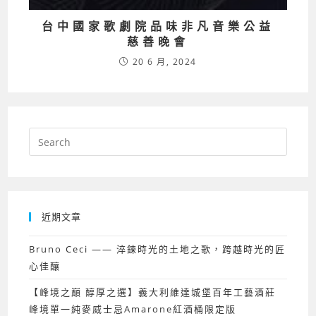
台中國家歌劇院品味非凡音樂公益
慈善晚會
20 6 月, 2024
近期文章
Bruno Ceci —— 淬鍊時光的土地之歌，跨越時光的匠
心佳釀
【峰境之巔 醇厚之選】義大利維達城堡百年工藝酒莊
峰境單一純麥威士忌Amarone紅酒桶限定版