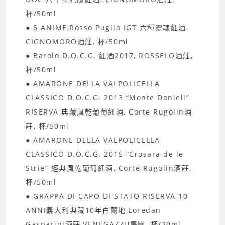
杯/50ml
● 6 ANIME,Rosso Puglla IGT 六種靈魂紅酒,
CIGNOMORO酒莊, 杯/50ml
● Barolo D.O.C.G. 紅酒2017, ROSSELO酒莊,
杯/50ml
● AMARONE DELLA VALPOLICELLA
CLASSICO D.O.C.G. 2013 “Monte Danieli”
RISERVA 典藏風乾葡萄紅酒, Corte Rugolin酒
莊, 杯/50ml
● AMARONE DELLA VALPOLICELLA
CLASSICO D.O.C.G. 2015 “Crosara de le
Strie” 經典風乾葡萄紅酒, Corte Rugolin酒莊,
杯/50ml
● GRAPPA DI CAPO DI STATO RISERVA 10
ANNI義大利典藏10年白蘭地,Loredan
Gasparini酒莊,VENEGAZZU集團, 杯/20ml