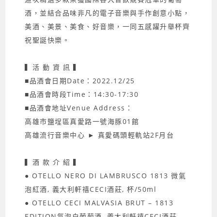
酒，並結合品味非凡的電子音樂與手作創意小點，
美酒、美景、美食、好音樂，一同五感躍升舉杯齊
祝聖誕快樂。
▍活 動 資 訊 ▍
■品酒會日期Date：2022.12/25
■品酒會時段Time：14:30-17:30
■品酒會地址Venue Address：
高雄市鹽埕區真愛路一號海豚01館
高雄流行音樂中心 ► 真愛碼頭輕軌站2F月台
▍酒 款 介 紹 ▍
● OTELLO NERO DI LAMBRUSCO 1813 微氣
泡紅酒, 義大利軒禧CECI酒莊, 杯/50ml
● OTELLO CECI MALVASIA BRUT – 1813
EDITION氣泡白葡萄酒, 義大利軒禧CECI酒莊,