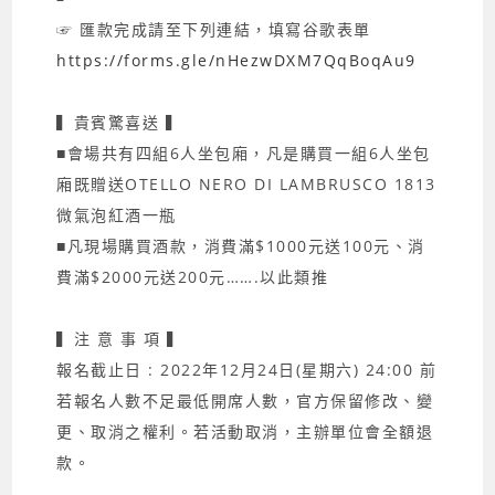
☞ 匯款完成請至下列連結，填寫谷歌表單
https://forms.gle/nHezwDXM7QqBoqAu9
▍貴賓驚喜送 ▍
■會場共有四組6人坐包廂，凡是購買一組6人坐包
廂既贈送OTELLO NERO DI LAMBRUSCO 1813
微氣泡紅酒一瓶
■凡現場購買酒款，消費滿$1000元送100元、消
費滿$2000元送200元…….以此類推
▍注 意 事 項 ▍
報名截止日 : 2022年12月24日(星期六) 24:00 前
若報名人數不足最低開席人數，官方保留修改、變
更、取消之權利。若活動取消，主辦單位會全額退
款。