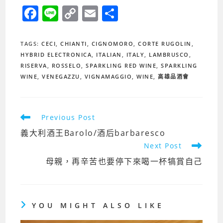
F
Li
C
E
分
a
n
o
m
享
c
e
p
ai
TAGS
:
CECI
,
CHIANTI
,
CIGNOMORO
,
CORTE RUGOLIN
,
e
y
l
HYBRID ELECTRONICA
,
ITALIAN
,
ITALY
,
LAMBRUSCO
,
RISERVA
,
ROSSELO
,
SPARKLING RED WINE
,
SPARKLING
b
Li
WINE
,
VENEGAZZU
,
VIGNAMAGGIO
,
WINE
,
高雄品酒會
o
n
o
k
Previous Post
k
義大利酒王Barolo/酒后barbaresco
Next Post
母親，再辛苦也要停下來喝一杯犒賞自己
YOU MIGHT ALSO LIKE