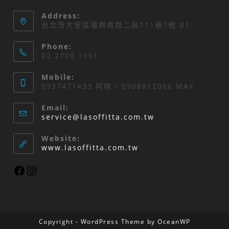
Address:
台北市大安區復興南路二段111巷7號 B1
Phone:
02 2708 1151
Mobile:
0937471433 阿咪 / 0908812066 MAX
Email:
service@lasoffitta.com.tw
Website:
www.lasoffitta.com.tw
Copyright - WordPress Theme by OceanWP