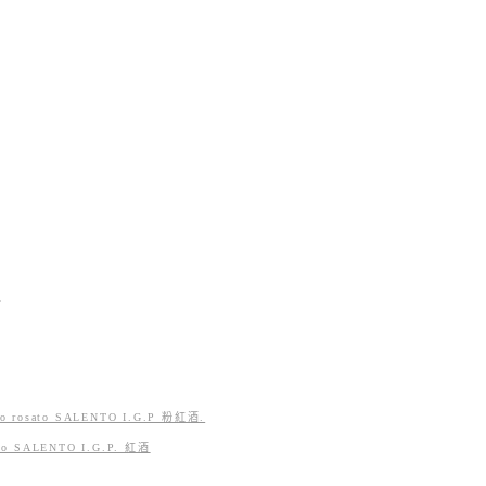
獎
osato SALENTO I.G.P 粉紅酒.
 SALENTO I.G.P. 紅酒