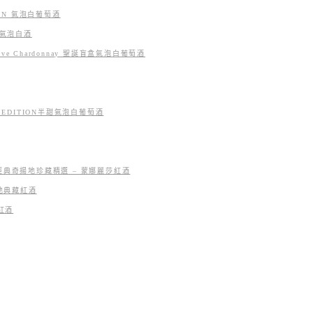
ITION 氣泡白葡萄酒
 微氣泡白酒
da Uve Chardonnay 聖誕盲盒氣泡白葡萄酒
LLE EDITION半甜氣泡白葡萄酒
ne DOCG 經典奇揚地珍藏精選 – 蒙娜麗莎紅酒
典奇揚地典藏紅酒
地紅酒