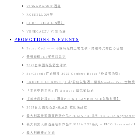
VIGNAMAGGIO酒莊
ROSSELLO酒莊
CORTE RUGOLIN酒莊
VENEGAZZU VINI酒莊
PROMOTIONS & EVENTS
Bruno Ceci —— 淬鍊時光的土地之歌，跨越時光的匠心佳釀
普普藝術POP葡萄酒系列
2025台中國際品酒生活節
SanGiorgio紅酒榮獲 2025 Gambero Rosso「極致美酒獎」
BRUNO E LE ROSE (干式)粉紅氣泡酒，榮獲Mundus Vini 金牌
「王者中的王者」的 Amarone 風乾葡萄酒
【義大利軒禧CECI酒莊BRUNO LAMBRUSCO氣泡紅酒】
2025台北國際酒展·純酒展 歡迎來品飲
義大利黑天鵝酒莊最新作品PUGLIA POP系列-TRIGLIA Negroamaro r
義大利黑天鵝酒莊最新作品PUGLIA POP系列 – FICO Susumaniello
義大利最棒的琴酒