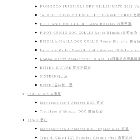
PROSECCO SUPERIORE DRY MILLESIMATO 2021
“ASOLO PROSECCO DOCG SURPERIORE “ BRUT
FRIULANO DOC COLLIO Ronco Blanchis 白葡萄酒
PINOT GRIGIO DOC COLLIO Ronco Blanchis白葡萄酒
RIBOLLA GIALLA DOC COLLIO Ronco Blanchis 白葡
Falconera Merlot Montello Colli Asolani 2016 Loreda
Grappa Riserva Anniversario 10 Anni 10週年紀念版
BITTER NATURE 草本利口酒
SIXTEEN利口酒
BITTER苦味利口酒
COLLEFRISIO酒莊
Montepulciano d’Abruzzo DOC 紅酒
Trebbiano d’Abruzzo DOC 白葡萄酒
JASCI 酒莊
Montepulciano d’Abruzzo DOC Organic wine 紅酒
Terre di Chieti IGT Pecorino Organic wine 白葡萄酒