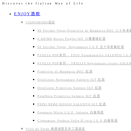
Discover the Italian Way of Life
Skip
ENJOY酒款
to
content
CIGNOMORO酒莊
80 Vecchie Vigne,Primitivo di Manduria DOC 八十
6 ANIME,Rosso Puglla IGT 六種靈魂紅酒
50 Vecchie Vigne, Negroamaro I.G.P 五十年老藤紅酒
PUGLIA POP系列 – FICO Susumaniello SALENTO I.G
PUGLIA POP系列 – TRIGLIA Negroamaro rosato SALEN
Primitivo di Manduria DOC 紅酒
OttoCento Negroamaro Salento IGT 紅酒
OttoCento Primitivo Salento IGT 紅酒
PepeNero Primitivo Salento IGT 紅酒
PEPE•NERO ROSSO SALENTO IGT 紅酒
Pepenero White I.G.P. Salento 白葡萄酒
Cignomoro Verdeca Valle D’itria I.G.P 白葡萄酒
Villa de Varda 維達城堡百年工藝酒莊