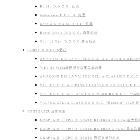
Barolo D.O.C.G. 紅酒
barbaresco D.O.C.G. 紅酒
Nebbiolo D’Alba D.O.C. 紅酒
Roero Arneis D.O.C.G. 白葡萄酒
Gavi di Gavi D.O.C.G.白葡萄酒
CORTE RUGOLIN酒莊
AMARONE DELLA VALPOLICELLA CLASSICO RISERV
Villa de Varda維達城堡百年工藝酒莊
AMARONE DELLA VALPOLICELLA CLASSICO D.O.C.G
VALPOLICELLA RIPASSO CLASSICO SUPERIORE D.O
VALPOLICELLA CLASSICO SUPERIORE D.O.C. “SanGi
VALPOLICELLA CLASSICO D.O.C. “Rugolin” 2020 經典
VENEGAZZU酒業集團
GRAPPA DI CAPO DI STATO RISERVA 10 ANNI義
GRAPPA DI CAPO DI STATO RISERVA 5 ANNI 義
GRAPPA DI CAPO DI STATO 義式白蘭地原酒