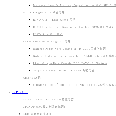
Montepulciano D’Abruzzo, Organic wines 紅酒 SU
MAGI Srl gin Rivo 琴酒酒莊
RIVO Gin – Lake Como 琴酒
RIVO Gin Citrus – Summer at the lake 琴酒(夏日版本)
RIVO Sloe Gin 琴酒
Beato Bartolomeo Breganze 酒莊
Naturae Pinot Nero Veneto Igt RICCIO黑皮諾紅酒
Naturae Cabernet Sauvignon Igt GALLO 卡本內蘇維濃
Pinot Grigio Dele Venezie DOC PAVONE 白葡萄酒
Vespaiolo Breganze DOC VESPA 白葡萄酒
ABBAZIA酒莊
MOSCATO ROSÉ DOLCE — CINGUETTO 高品質芳
ABOUT
La Soffitta wine & spirits藏憶酒窖
CIGNOMORO義大利黑天鵝酒莊
CECI義大利軒禧酒莊