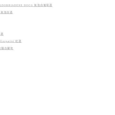
 VALDOBBIADENE DOCG 氣泡白葡萄酒
 有機氣泡白酒
萄酒
n Gasparini 紅酒
典藏渣釀白蘭地