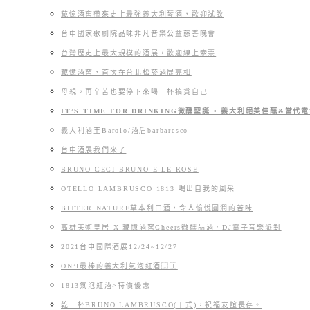
藏憶酒窖帶來史上最強義大利琴酒，歡迎試飲
台中國家歌劇院品味非凡音樂公益慈善晚會
台灣歷史上最大規模的酒展，歡迎線上索票
藏憶酒窖，首次在台北松菸酒展亮相
母親，再辛苦也要停下來喝一杯犒賞自己
IT’S TIME FOR DRINKING微醺聖誕 • 義大利絕美佳釀&當
義大利酒王Barolo/酒后barbaresco
台中酒展我們來了
BRUNO CECI BRUNO E LE ROSE
OTELLO LAMBRUSCO 1813 喝出自我的風采
BITTER NATURE草本利口酒，令人愉悅圓潤的苦味
高雄美術皇居 X 藏憶酒窖Cheers微醺品酒．DJ電子音樂派對
2021台中國際酒展12/24~12/27
ON’I最棒的義大利氣泡紅酒🇮🇹
1813氣泡紅酒>特價優惠
乾一杯BRUNO LAMBRUSCO(干式)，祝福友誼長存。