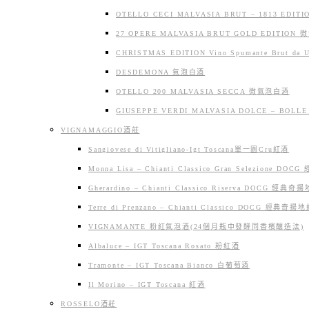
OTELLO CECI MALVASIA BRUT – 1813 ED
27 OPERE MALVASIA BRUT GOLD EDITION
CHRISTMAS EDITION Vino Spumante Brut 
DESDEMONA 氣泡白酒
OTELLO 200 MALVASIA SECCA 微氣泡白酒
GIUSEPPE VERDI MALVASIA DOLCE – BO
VIGNAMAGGIO酒莊
Sangiovese di Vitigliano-Igt Toscana單一園Cru紅酒
Monna Lisa – Chianti Classico Gran Selezio
Gherardino – Chianti Classico Riserva DOCG 經
Terre di Prenzano – Chianti Classico DOCG 經典奇揚
VIGNAMANTE 粉紅氣泡酒(24個月瓶中發酵同香檳釀造法)
Albaluce – IGT Toscana Rosato 粉紅酒
Tramonte – IGT Toscana Bianco 白葡萄酒
Il Morino – IGT Toscana 紅酒
ROSSELO酒莊