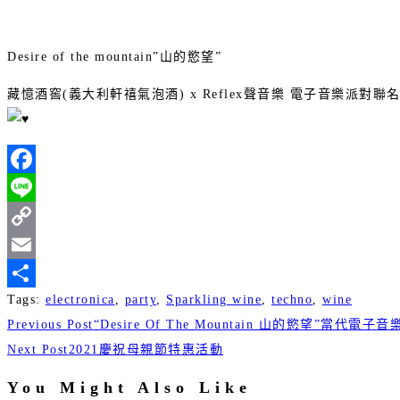
Desire of the mountain”山的慾望”
藏憶酒窖(義大利軒禧氣泡酒) x Reflex聲音樂 電子音樂
Facebook
Line
Copy
Link
Email
Tags
:
electronica
,
party
,
Sparkling wine
,
techno
,
wine
分
Read
Previous Post
“Desire Of The Mountain 山的慾望”當代電子
享
more
Next Post
2021慶祝母親節特惠活動
articles
You Might Also Like