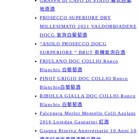
GRAPPA DI CAPO DI STATO 義式白蘭
地原酒
PROSECCO SUPERIORE DRY
MILLESIMATO 2021 VALDOBBIADENE
DOCG 氣泡白葡萄酒
“ASOLO PROSECCO DOCG
SURPERIORE “ BRUT 有機氣泡白酒
FRIULANO DOC COLLIO Ronco
Blanchis 白葡萄酒
PINOT GRIGIO DOC COLLIO Ronco
Blanchis白葡萄酒
RIBOLLA GIALLA DOC COLLIO Ronco
Blanchis 白葡萄酒
Falconera Merlot Montello Colli Asolani
2016 Loredan Gasparini 紅酒
Grappa Riserva Anniversario 10 Anni 10