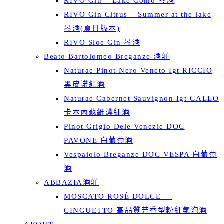
RIVO Gin – Lake Como 琴酒
RIVO Gin Citrus – Summer at the lake
琴酒(夏日版本)
RIVO Sloe Gin 琴酒
Beato Bartolomeo Breganze 酒莊
Naturae Pinot Nero Veneto Igt RICCIO
黑皮諾紅酒
Naturae Cabernet Sauvignon Igt GALLO
卡本內蘇維濃紅酒
Pinot Grigio Dele Venezie DOC
PAVONE 白葡萄酒
Vespaiolo Breganze DOC VESPA 白葡萄
酒
ABBAZIA酒莊
MOSCATO ROSÉ DOLCE —
CINGUETTO 高品質芳香型粉紅氣泡酒