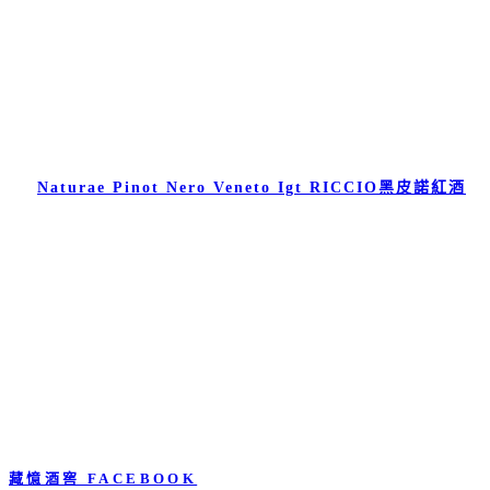
Naturae Pinot Nero Veneto Igt RICCIO黑皮諾紅酒
藏憶酒窖 FACEBOOK