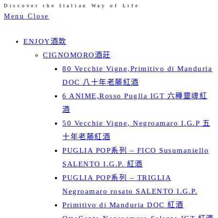
Discover the Italian Way of Life
Skip
Menu
Close
to
content
ENJOY酒款
CIGNOMORO酒莊
80 Vecchie Vigne,Primitivo di Manduria
DOC 八十年老藤紅酒
6 ANIME,Rosso Puglla IGT 六種靈魂紅
酒
50 Vecchie Vigne, Negroamaro I.G.P 五
十年老藤紅酒
PUGLIA POP系列 – FICO Susumaniello
SALENTO I.G.P. 紅酒
PUGLIA POP系列 – TRIGLIA
Negroamaro rosato SALENTO I.G.P.
Primitivo di Manduria DOC 紅酒