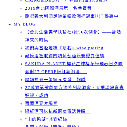
CIGNOMORO八十年老藤Primitivo紅酒
2019台北國際酒展第一名金賞獎
慶祝義大利國足隊榮獲歐洲杯冠軍🇮🇹優惠中
MY BLOG
【台北生活美學扶輪社•第56次例會】——當酒
神來的時候
我們與基隆地標『嶼我』wine pairing
藏憶酒窖取得四項葡萄酒競賽優異佳績
SAKURA PLANET-櫻花星球櫻花紛飛春日夕陽
派對27 OPERE粉紅氣泡酒──
尾韻神來一筆靈光噴發，超讚
27威爾第歌劇氣泡酒系列品酒會，大獲現場嘉賓
好評，成功
葡萄酒宴客場景
喝紅酒可以抗新冠病毒活性喔！
“山的慾望”派對紀錄