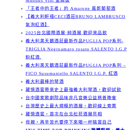
Mundus Vini 金牌獎
「王者中的王者」的 Amarone 風乾葡萄酒
【義大利軒禧CECI酒莊BRUNO LAMBRUSCO
氣泡紅酒】
2025台北國際酒展·純酒展 歡迎來品飲
義大利黑天鵝酒莊最新作品PUGLIA POP系列-
TRIGLIA Negroamaro rosato SALENTO I.G.P
粉紅酒.
義大利黑天鵝酒莊最新作品PUGLIA POP系列 –
FICO Susumaniello SALENTO I.G.P. 紅酒
義大利最棒的琴酒
藏憶酒窖帶來史上最強義大利琴酒，歡迎試飲
台中國家歌劇院品味非凡音樂公益慈善晚會
台灣歷史上最大規模的酒展，歡迎線上索票
藏憶酒窖，首次在台北松菸酒展亮相
母親，再辛苦也要停下來喝一杯犒賞自己