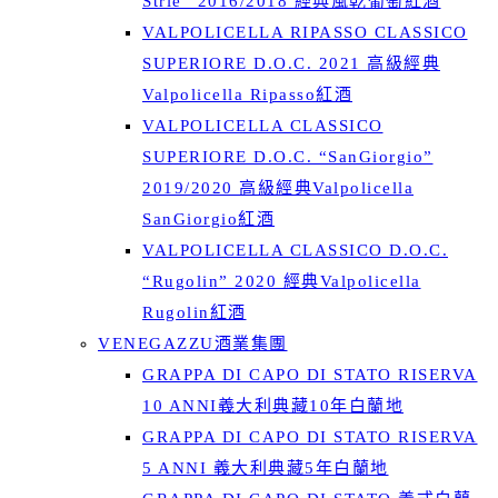
Strie” 2016/2018 經典風乾葡萄紅酒
VALPOLICELLA RIPASSO CLASSICO
SUPERIORE D.O.C. 2021 高級經典
Valpolicella Ripasso紅酒
VALPOLICELLA CLASSICO
SUPERIORE D.O.C. “SanGiorgio”
2019/2020 高級經典Valpolicella
SanGiorgio紅酒
VALPOLICELLA CLASSICO D.O.C.
“Rugolin” 2020 經典Valpolicella
Rugolin紅酒
VENEGAZZU酒業集團
GRAPPA DI CAPO DI STATO RISERVA
10 ANNI義大利典藏10年白蘭地
GRAPPA DI CAPO DI STATO RISERVA
5 ANNI 義大利典藏5年白蘭地