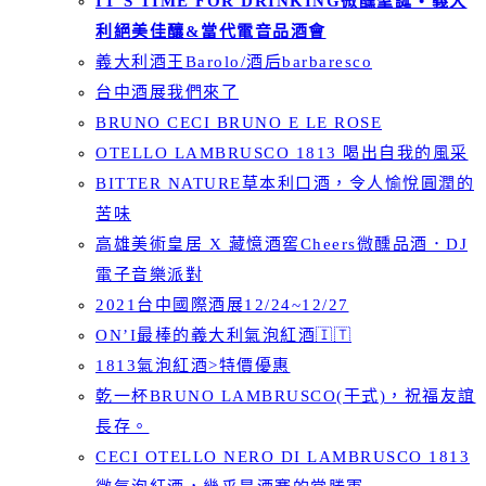
IT’S TIME FOR DRINKING微醺聖誕 • 義大
利絕美佳釀&當代電音品酒會
義大利酒王Barolo/酒后barbaresco
台中酒展我們來了
BRUNO CECI BRUNO E LE ROSE
OTELLO LAMBRUSCO 1813 喝出自我的風采
BITTER NATURE草本利口酒，令人愉悅圓潤的
苦味
高雄美術皇居 X 藏憶酒窖Cheers微醺品酒．DJ
電子音樂派對
2021台中國際酒展12/24~12/27
ON’I最棒的義大利氣泡紅酒🇮🇹
1813氣泡紅酒>特價優惠
乾一杯BRUNO LAMBRUSCO(干式)，祝福友誼
長存。
CECI OTELLO NERO DI LAMBRUSCO 1813