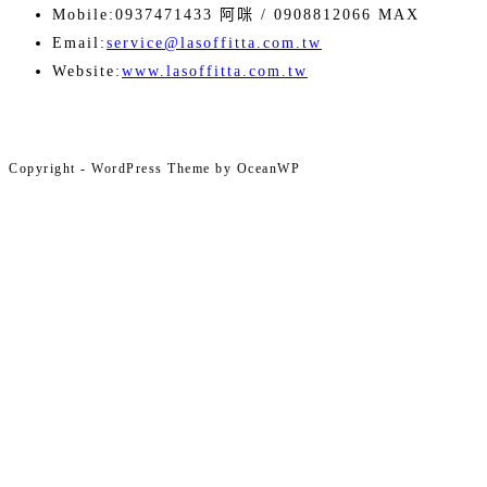
Mobile:
0937471433 阿咪 / 0908812066 MAX
Opens
Email:
service@lasoffitta.com.tw
in
Website:
www.lasoffitta.com.tw
your
application
Copyright - WordPress Theme by OceanWP