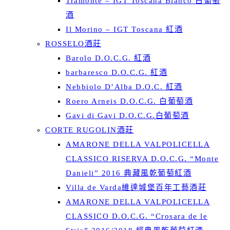
Tramonte – IGT Toscana Bianco 白葡萄
酒
Il Morino – IGT Toscana 紅酒
ROSSELO酒莊
Barolo D.O.C.G. 紅酒
barbaresco D.O.C.G. 紅酒
Nebbiolo D’Alba D.O.C. 紅酒
Roero Arneis D.O.C.G. 白葡萄酒
Gavi di Gavi D.O.C.G.白葡萄酒
CORTE RUGOLIN酒莊
AMARONE DELLA VALPOLICELLA
CLASSICO RISERVA D.O.C.G. “Monte
Danieli” 2016 典藏風乾葡萄紅酒
Villa de Varda維達城堡百年工藝酒莊
AMARONE DELLA VALPOLICELLA
CLASSICO D.O.C.G. “Crosara de le