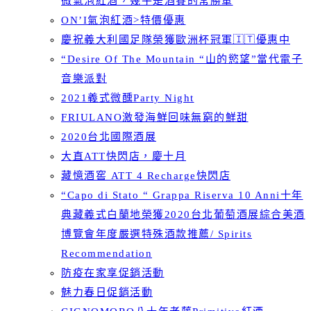
微氣泡紅酒，幾乎是酒賽的常勝軍
ON’I氣泡紅酒>特價優惠
慶祝義大利國足隊榮獲歐洲杯冠軍🇮🇹優惠中
“Desire Of The Mountain “山的慾望”當代電子
音樂派對
2021義式微醺Party Night
FRIULANO激發海鮮回味無窮的鮮甜
2020台北國際酒展
大直ATT快閃店，慶十月
藏憶酒窖 ATT 4 Recharge快閃店
“Capo di Stato “ Grappa Riserva 10 Anni十年
典藏義式白蘭地榮獲2020台北葡萄酒展綜合美酒
博覽會年度嚴選特殊酒款推薦/ Spirits
Recommendation
防疫在家享促銷活動
魅力春日促銷活動