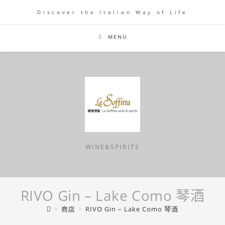
Skip
Discover the Italian Way of Life
to
content
MENU
WINE&SPIRITS
RIVO Gin – Lake Como 琴酒
>
商店
>
RIVO Gin – Lake Como 琴酒