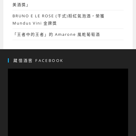
美酒獎」
BRUNO E LE ROSE (干式)粉紅氣泡酒，榮獲
Mundus Vini 金牌獎
「王者中的王者」的 Amarone 風乾葡萄酒
藏憶酒窖 FACEBOOK