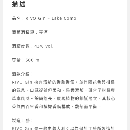
b
Li
描述
o
n
品名：RIVO Gin – Lake Como
o
k
k
葡萄酒種類：琴酒
酒精度數：43% vol.
容量：500 ml
酒款介紹：
RIVO Gin 擁有清新的香脂香氣，並伴隨花香與柑橘
的氣息。口感複雜但柔和，果香濃郁，融合了柑橘與
草本風味。餘韻悠長，展現植物的細膩層次，其核心
香氣由百里香和檸檬香脂構成，馥郁而平衡。
製造工藝：
RIVO Gin 是一款由義大利引以為傲的工藝所製造的