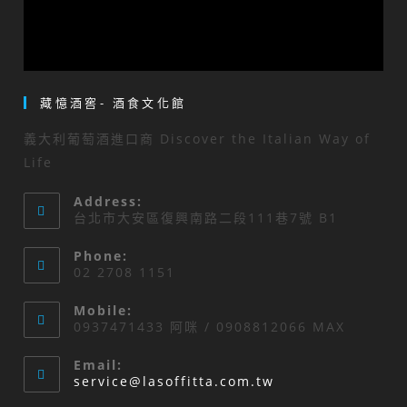
藏憶酒窖- 酒食文化館
義大利葡萄酒進口商 Discover the Italian Way of
Life
Address:
台北市大安區復興南路二段111巷7號 B1
Phone:
02 2708 1151
Mobile:
0937471433 阿咪 / 0908812066 MAX
Email:
Opens
service@lasoffitta.com.tw
in