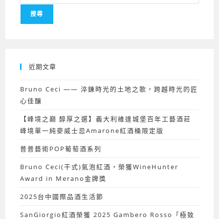
尋
搜尋
關
鍵
字:
近期文章
Bruno Ceci —— 淬鍊時光的土地之歌，跨越時光的匠
心佳釀
【峰境之巔 醇厚之選】義大利維達城堡百年工藝酒莊
峰境單一純麥威士忌Amarone紅酒桶限定版
普普藝術POP葡萄酒系列
Bruno Ceci(干式)氣泡紅酒，榮獲WineHunter
Award in Merano金牌獎
2025台中國際品酒生活節
SanGiorgio紅酒榮獲 2025 Gambero Rosso「極致