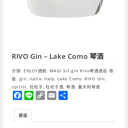
RIVO Gin – Lake Como 琴酒
分類:
ENJOY酒款
,
MAGI Srl gin Rivo琴酒酒莊
標
籤:
gin
,
italia
,
Italy
,
Lake Como
,
RIVO Gin
,
spirits
,
杜松子
,
杜松子酒
,
琴酒
,
義大利琴酒
F
Li
C
E
分
a
n
o
m
享
c
e
p
ai
描述
e
y
l