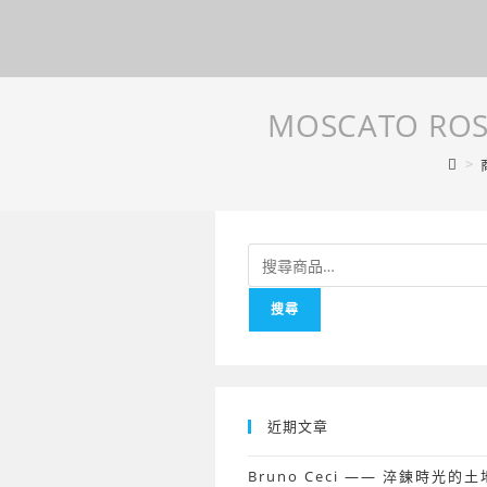
MOSCATO R
>
搜
尋
搜尋
關
鍵
字:
近期文章
Bruno Ceci —— 淬鍊時光的