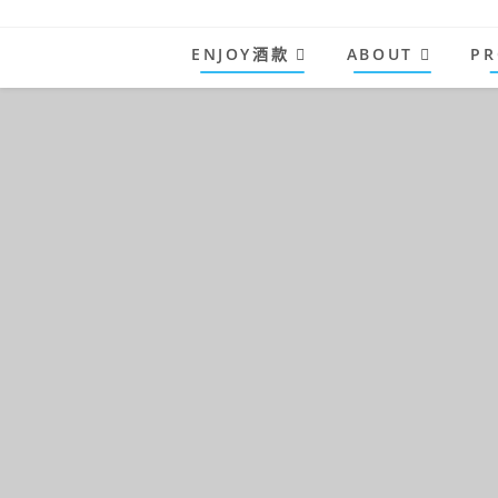
Skip
to
ENJOY酒款
ABOUT
PR
content