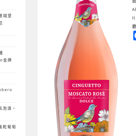
A
達城堡
I
忌
獲
ano金牌
mbero
粉紅氣泡酒，
 風乾葡萄