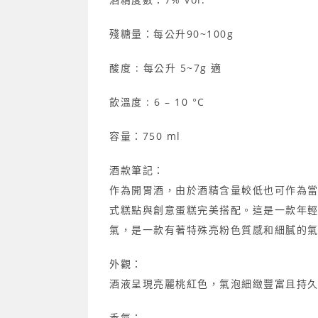
殘糖量：每公升90~100g
酸度 : 每公升 5~7g 適
飲溫度 : 6 – 10 °C
容量：750 ml
酒款筆記：
作為開胃酒，由於酒精含量較低也可作為
式糕點與創意蛋糕完美搭配。這是一款年
氣，是一款有著特殊亮粉色質感和細膩的
外觀：
酒液呈現亮麗桃紅色，氣泡細緻豐富且持
香氣：