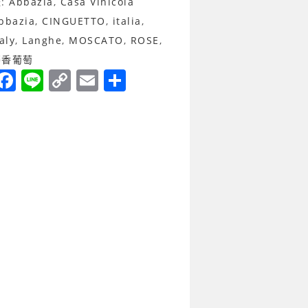
籤:
Abbazia
,
Casa Vinicola
bbazia
,
CINGUETTO
,
italia
,
taly
,
Langhe
,
MOSCATO
,
ROSE
,
麝香葡萄
F
Li
C
E
分
a
n
o
m
享
c
e
p
ai
e
y
l
b
Li
o
n
o
k
k