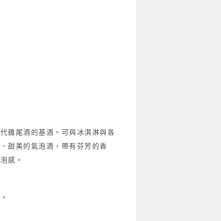
當代雞尾酒的基酒。可與冰淇淋與各
輕、甜美的氣泡酒，帶有芬芳的香
氣泡感。
久。