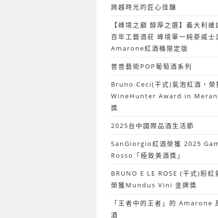
跨越時光的匠心佳釀
【峰境之巔 醇厚之選】義大利維
百年工藝酒莊 峰境單一純麥威士
Amarone紅酒桶限定版
普普藝術POP葡萄酒系列
Bruno Ceci(干式)氣泡紅酒，榮
WineHunter Award in Mer
獎
2025台中國際品酒生活節
SanGiorgio紅酒榮獲 2025 Ga
Rosso「極致美酒獎」
BRUNO E LE ROSE (干式)
榮獲Mundus Vini 金牌獎
「王者中的王者」的 Amarone
酒