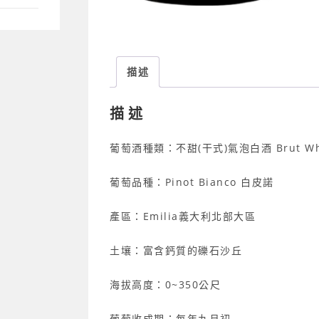
描述
描述
葡萄酒種類：不甜(干式)氣泡白酒 Brut White
葡萄品種：Pinot Bianco 白皮諾
產區：Emilia義大利北部大區
土壤：富含鈣質的礫石沙丘
海拔高度：0~350公尺
葡萄收成期：每年九月初