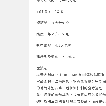
酒精濃度：12 %
殘糖量：每公升9 克
酸度：每公升6.5 克
瓶中氣壓：4.5大氣壓
建議品飲溫度：7~9度C
釀造法：
以義大利Martinotti Method傳統
常輕柔的手法來壓榨，把香氣與糖分完整
的葡萄汁進行第一道恆溫控制的發酵過
程，
產生純淨的葡萄
基酒。接著將尚無氣泡的
進行為期三到四個月的二次發酵，而就是