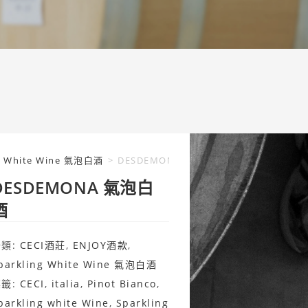
ng White Wine 氣泡白酒
>
DESDEMONA 氣泡白酒
DESDEMONA 氣泡白
酒
分類:
CECI酒莊
,
ENJOY酒款
,
parkling White Wine 氣泡白酒
標籤:
CECI
,
italia
,
Pinot Bianco
,
parkling white Wine
,
Sparkling