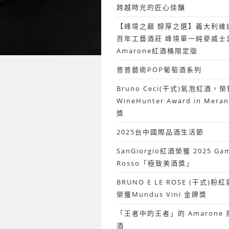
跨越時光的匠心佳釀
【峰境之巔 醇厚之選】義大利維
百年工藝酒莊 峰境單一純麥威士
Amarone紅酒桶限定版
普普藝術POP葡萄酒系列
Bruno Ceci(干式)氣泡紅酒，榮
WineHunter Award in Mer
獎
2025台中國際品酒生活節
SanGiorgio紅酒榮獲 2025 Ga
Rosso「極致美酒獎」
BRUNO E LE ROSE (干式)
榮獲Mundus Vini 金牌獎
「王者中的王者」的 Amarone
酒