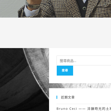
搜
尋
搜尋
關
鍵
字:
近期文章
Bruno Ceci —— 淬鍊時光的