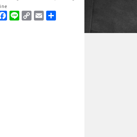
ine
F
Li
C
E
分
a
n
o
m
享
c
e
p
ai
e
y
l
b
Li
o
n
o
k
k