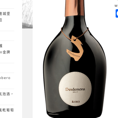
w
達城堡
忌
獲
ano金牌
mbero
粉紅氣泡酒，
 風乾葡萄