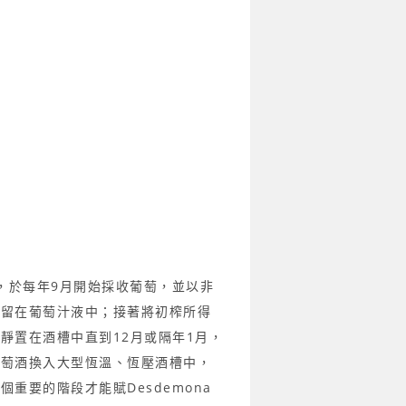
法釀造，於每年9月開始採收葡萄，並以
非
保留在葡萄汁液
中；接著將初榨所得
靜置在酒槽中直到12月或隔年1月，
葡萄酒換入大型恆溫、恆壓酒槽中
，
這個重要的階段
才能賦Desdemona