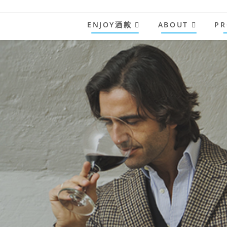
Skip
to
ENJOY酒款
ABOUT
PR
content