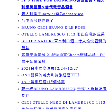
IT’S TIME FOR DRINKING微醺聖誕 • 義大
利絕美佳釀&當代電音品酒會
義大利酒王Barolo/酒后barbaresco
台中酒展我們來了
BRUNO CECI BRUNO E LE ROSE
OTELLO LAMBRUSCO 1813 喝出自我的風采
BITTER NATURE草本利口酒，令人愉悅圓潤的
苦味
高雄美術皇居 X 藏憶酒窖Cheers微醺品酒．DJ
電子音樂派對
2021台中國際酒展12/24~12/27
ON’I最棒的義大利氣泡紅酒🇮🇹
1813氣泡紅酒>特價優惠
乾一杯BRUNO LAMBRUSCO(干式)，祝福友誼
長存。
CECI OTELLO NERO DI LAMBRUSCO 1813