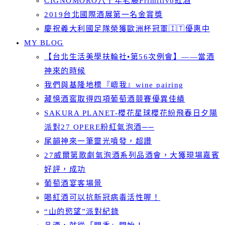
CIGNOMORO八十年老藤Primitivo紅酒
2019台北國際酒展第一名金賞獎
慶祝義大利國足隊榮獲歐洲杯冠軍🇮🇹優惠中
MY BLOG
【台北生活美學扶輪社•第56次例會】——當酒
神來的時候
我們與基隆地標『嶼我』wine pairing
藏憶酒窖取得四項葡萄酒競賽優異佳績
SAKURA PLANET-櫻花星球櫻花紛飛春日夕陽
派對27 OPERE粉紅氣泡酒──
尾韻神來一筆靈光噴發，超讚
27威爾第歌劇氣泡酒系列品酒會，大獲現場嘉賓
好評，成功
葡萄酒宴客場景
喝紅酒可以抗新冠病毒活性喔！
“山的慾望”派對紀錄