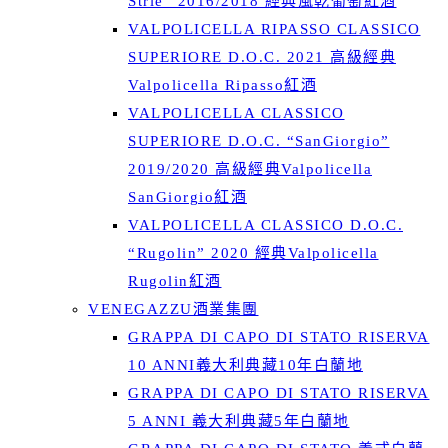
Strie” 2016/2018 經典風乾葡萄紅酒
VALPOLICELLA RIPASSO CLASSICO
SUPERIORE D.O.C. 2021 高級經典
Valpolicella Ripasso紅酒
VALPOLICELLA CLASSICO
SUPERIORE D.O.C. “SanGiorgio”
2019/2020 高級經典Valpolicella
SanGiorgio紅酒
VALPOLICELLA CLASSICO D.O.C.
“Rugolin” 2020 經典Valpolicella
Rugolin紅酒
VENEGAZZU酒業集團
GRAPPA DI CAPO DI STATO RISERVA
10 ANNI義大利典藏10年白蘭地
GRAPPA DI CAPO DI STATO RISERVA
5 ANNI 義大利典藏5年白蘭地