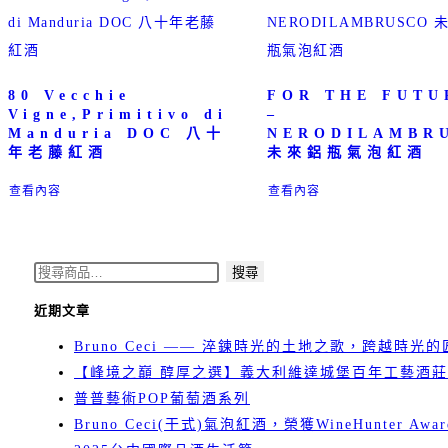
80 Vecchie
FOR THE FUTU
Vigne,Primitivo di
–
Manduria DOC 八十
NERODILAMBR
年老藤紅酒
未來鋁瓶氣泡紅酒
查看內容
查看內容
搜
搜尋
尋
近期文章
關
Bruno Ceci —— 淬鍊時光的土地之歌，跨越時光
鍵
【峰境之巔 醇厚之選】義大利維達城堡百年工藝酒莊 
字:
普普藝術POP葡萄酒系列
Bruno Ceci(干式)氣泡紅酒，榮獲WineHunter Awar