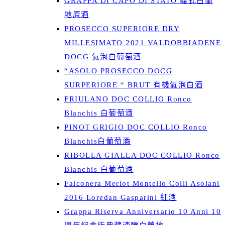
GRAPPA DI CAPO DI STATO 義式白蘭
地原酒
PROSECCO SUPERIORE DRY
MILLESIMATO 2021 VALDOBBIADENE
DOCG 氣泡白葡萄酒
“ASOLO PROSECCO DOCG
SURPERIORE “ BRUT 有機氣泡白酒
FRIULANO DOC COLLIO Ronco
Blanchis 白葡萄酒
PINOT GRIGIO DOC COLLIO Ronco
Blanchis白葡萄酒
RIBOLLA GIALLA DOC COLLIO Ronco
Blanchis 白葡萄酒
Falconera Merlot Montello Colli Asolani
2016 Loredan Gasparini 紅酒
Grappa Riserva Anniversario 10 Anni 10