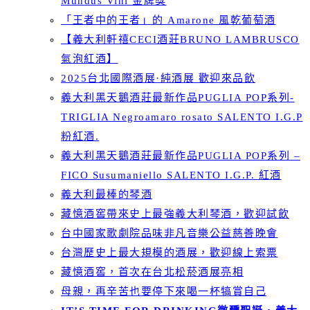
Mundus Vini 金牌獎
「王者中的王者」的 Amarone 風乾葡萄酒
【義大利軒禧CECI酒莊BRUNO LAMBRUSCO
氣泡紅酒】
2025台北國際酒展·純酒展 歡迎來品飲
義大利黑天鵝酒莊最新作品PUGLIA POP系列-
TRIGLIA Negroamaro rosato SALENTO I.G.P
粉紅酒.
義大利黑天鵝酒莊最新作品PUGLIA POP系列 –
FICO Susumaniello SALENTO I.G.P. 紅酒
義大利最棒的琴酒
藏憶酒窖帶來史上最強義大利琴酒，歡迎試飲
台中國家歌劇院品味非凡音樂公益慈善晚會
台灣歷史上最大規模的酒展，歡迎線上索票
藏憶酒窖，首次在台北松菸酒展亮相
母親，再辛苦也要停下來喝一杯犒賞自己