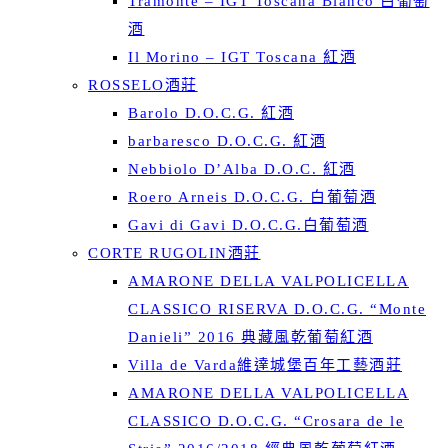
Tramonte – IGT Toscana Bianco 白葡萄
酒
Il Morino – IGT Toscana 紅酒
ROSSELO酒莊
Barolo D.O.C.G. 紅酒
barbaresco D.O.C.G. 紅酒
Nebbiolo D’Alba D.O.C. 紅酒
Roero Arneis D.O.C.G. 白葡萄酒
Gavi di Gavi D.O.C.G.白葡萄酒
CORTE RUGOLIN酒莊
AMARONE DELLA VALPOLICELLA
CLASSICO RISERVA D.O.C.G. “Monte
Danieli” 2016 典藏風乾葡萄紅酒
Villa de Varda維達城堡百年工藝酒莊
AMARONE DELLA VALPOLICELLA
CLASSICO D.O.C.G. “Crosara de le