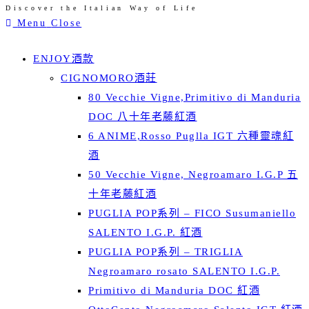
Discover the Italian Way of Life
Skip
Menu
Close
to
content
ENJOY酒款
CIGNOMORO酒莊
80 Vecchie Vigne,Primitivo di Manduria
DOC 八十年老藤紅酒
6 ANIME,Rosso Puglla IGT 六種靈魂紅
酒
50 Vecchie Vigne, Negroamaro I.G.P 五
十年老藤紅酒
PUGLIA POP系列 – FICO Susumaniello
SALENTO I.G.P. 紅酒
PUGLIA POP系列 – TRIGLIA
Negroamaro rosato SALENTO I.G.P.
Primitivo di Manduria DOC 紅酒