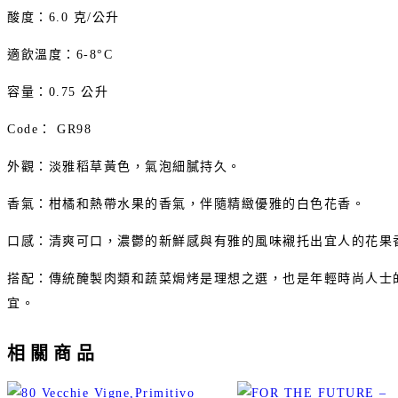
酸度：6.0 克/公升
適飲溫度：6-8°C
容量：0.75 公升
Code： GR98
外觀：淡雅稻草黃色，氣泡細膩持久。
香氣：柑橘和熱帶水果的香氣，伴隨精緻優雅的白色花香。
口感：清爽可口，濃鬱的新鮮感與有雅的風味襯托出宜人的花果
搭配：傳統醃製肉類和蔬菜焗烤是理想之選，也是年輕時尚人士
宜。
相關商品