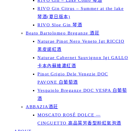
RIVO Gin – Lake Como 琴酒
RIVO Gin Citrus – Summer at the lake
琴酒(夏日版本)
RIVO Sloe Gin 琴酒
Beato Bartolomeo Breganze 酒莊
Naturae Pinot Nero Veneto Igt RICCIO
黑皮諾紅酒
Naturae Cabernet Sauvignon Igt GALLO
卡本內蘇維濃紅酒
Pinot Grigio Dele Venezie DOC
PAVONE 白葡萄酒
Vespaiolo Breganze DOC VESPA 白葡萄
酒
ABBAZIA酒莊
MOSCATO ROSÉ DOLCE —
CINGUETTO 高品質芳香型粉紅氣泡酒