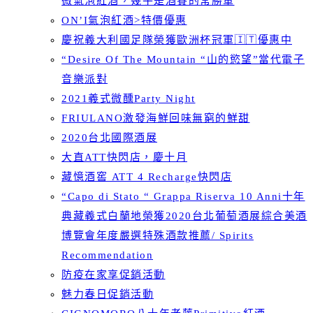
微氣泡紅酒，幾乎是酒賽的常勝軍
ON’I氣泡紅酒>特價優惠
慶祝義大利國足隊榮獲歐洲杯冠軍🇮🇹優惠中
“Desire Of The Mountain “山的慾望”當代電子
音樂派對
2021義式微醺Party Night
FRIULANO激發海鮮回味無窮的鮮甜
2020台北國際酒展
大直ATT快閃店，慶十月
藏憶酒窖 ATT 4 Recharge快閃店
“Capo di Stato “ Grappa Riserva 10 Anni十年
典藏義式白蘭地榮獲2020台北葡萄酒展綜合美酒
博覽會年度嚴選特殊酒款推薦/ Spirits
Recommendation
防疫在家享促銷活動
魅力春日促銷活動