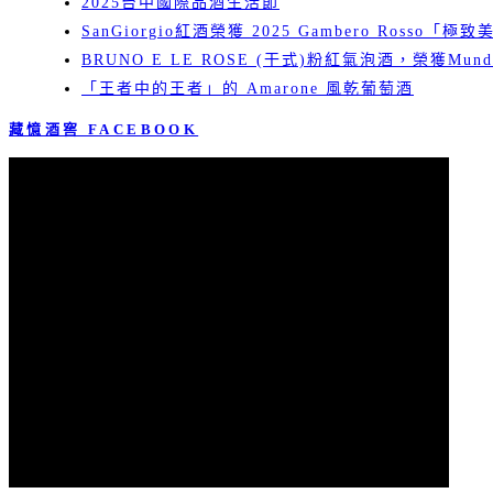
2025台中國際品酒生活節
SanGiorgio紅酒榮獲 2025 Gambero Rosso「極
BRUNO E LE ROSE (干式)粉紅氣泡酒，榮獲Mundu
「王者中的王者」的 Amarone 風乾葡萄酒
藏憶酒窖 FACEBOOK