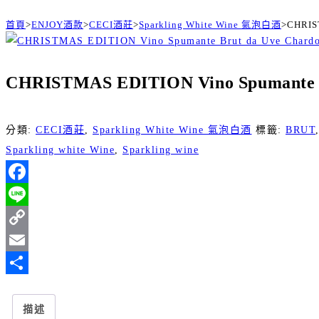
首頁
>
ENJOY酒款
>
CECI酒莊
>
Sparkling White Wine 氣泡白酒
>
CHRIS
CHRISTMAS EDITION Vino Spuman
分類:
CECI酒莊
,
Sparkling White Wine 氣泡白酒
標籤:
BRUT
Sparkling white Wine
,
Sparkling wine
Facebook
Line
Copy
Link
Email
分
享
描述