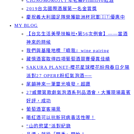
CIGNOMORO八十年老藤Primitivo紅酒
2019台北國際酒展第一名金賞獎
慶祝義大利國足隊榮獲歐洲杯冠軍🇮🇹優惠中
MY BLOG
【台北生活美學扶輪社•第56次例會】——當酒
神來的時候
我們與基隆地標『嶼我』wine pairing
藏憶酒窖取得四項葡萄酒競賽優異佳績
SAKURA PLANET-櫻花星球櫻花紛飛春日夕陽
派對27 OPERE粉紅氣泡酒──
尾韻神來一筆靈光噴發，超讚
27威爾第歌劇氣泡酒系列品酒會，大獲現場嘉賓
好評，成功
葡萄酒宴客場景
喝紅酒可以抗新冠病毒活性喔！
“山的慾望”派對紀錄