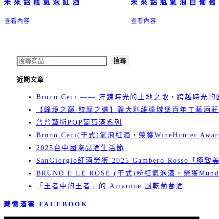
未來鋁瓶氣泡紅酒
未來鋁瓶氣泡白葡萄
查看內容
查看內容
搜
搜尋
尋
近期文章
關
Bruno Ceci —— 淬鍊時光的土地之歌，跨越時光
鍵
【峰境之巔 醇厚之選】義大利維達城堡百年工藝酒莊 
字:
普普藝術POP葡萄酒系列
Bruno Ceci(干式)氣泡紅酒，榮獲WineHunter Awar
2025台中國際品酒生活節
SanGiorgio紅酒榮獲 2025 Gambero Rosso「極
BRUNO E LE ROSE (干式)粉紅氣泡酒，榮獲Mundu
「王者中的王者」的 Amarone 風乾葡萄酒
藏憶酒窖 FACEBOOK