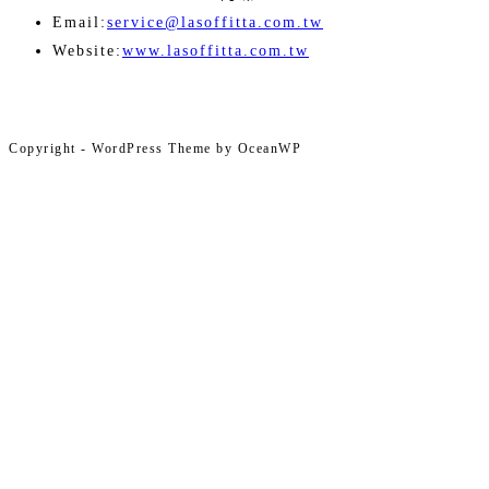
Opens
Email:
service@lasoffitta.com.tw
in
Website:
www.lasoffitta.com.tw
your
application
Copyright - WordPress Theme by OceanWP