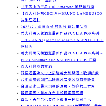
Mundus Vini 金牌獎
「王者中的王者」的 Amarone 風乾葡萄酒
【義大利軒禧CECI酒莊BRUNO LAMBRUSCO
氣泡紅酒】
2025台北國際酒展·純酒展 歡迎來品飲
義大利黑天鵝酒莊最新作品PUGLIA POP系列-
TRIGLIA Negroamaro rosato SALENTO I.G.P
粉紅酒.
義大利黑天鵝酒莊最新作品PUGLIA POP系列 –
FICO Susumaniello SALENTO I.G.P. 紅酒
義大利最棒的琴酒
藏憶酒窖帶來史上最強義大利琴酒，歡迎試飲
台中國家歌劇院品味非凡音樂公益慈善晚會
台灣歷史上最大規模的酒展，歡迎線上索票
藏憶酒窖，首次在台北松菸酒展亮相
母親，再辛苦也要停下來喝一杯犒賞自己