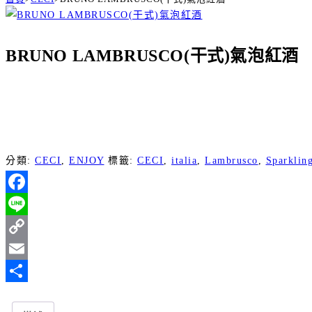
BRUNO LAMBRUSCO(干式)氣泡紅酒
分類:
CECI
,
ENJOY
標籤:
CECI
,
italia
,
Lambrusco
,
Sparklin
Facebook
Line
Copy
Link
Email
分