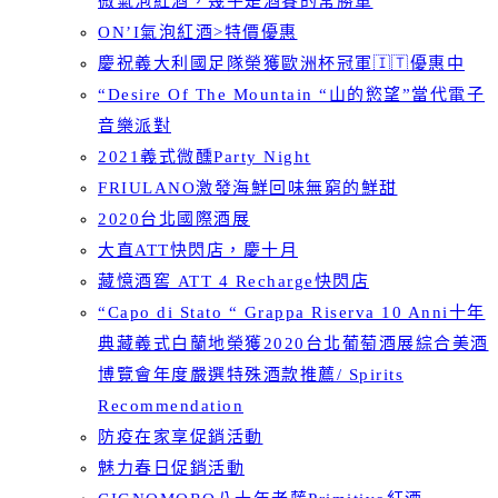
微氣泡紅酒，幾乎是酒賽的常勝軍
ON’I氣泡紅酒>特價優惠
慶祝義大利國足隊榮獲歐洲杯冠軍🇮🇹優惠中
“Desire Of The Mountain “山的慾望”當代電子
音樂派對
2021義式微醺Party Night
FRIULANO激發海鮮回味無窮的鮮甜
2020台北國際酒展
大直ATT快閃店，慶十月
藏憶酒窖 ATT 4 Recharge快閃店
“Capo di Stato “ Grappa Riserva 10 Anni十年
典藏義式白蘭地榮獲2020台北葡萄酒展綜合美酒
博覽會年度嚴選特殊酒款推薦/ Spirits
Recommendation
防疫在家享促銷活動
魅力春日促銷活動