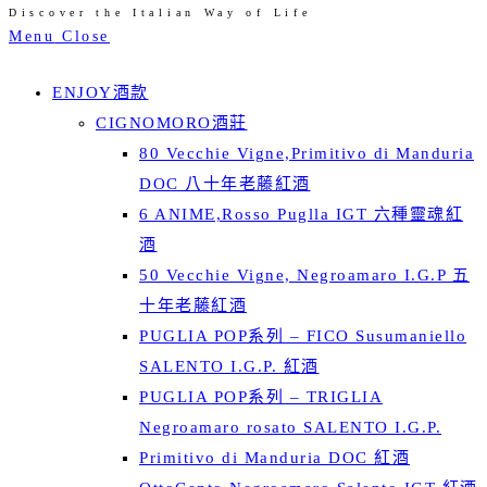
Discover the Italian Way of Life
Skip
Menu
Close
to
content
ENJOY酒款
CIGNOMORO酒莊
80 Vecchie Vigne,Primitivo di Manduria
DOC 八十年老藤紅酒
6 ANIME,Rosso Puglla IGT 六種靈魂紅
酒
50 Vecchie Vigne, Negroamaro I.G.P 五
十年老藤紅酒
PUGLIA POP系列 – FICO Susumaniello
SALENTO I.G.P. 紅酒
PUGLIA POP系列 – TRIGLIA
Negroamaro rosato SALENTO I.G.P.
Primitivo di Manduria DOC 紅酒