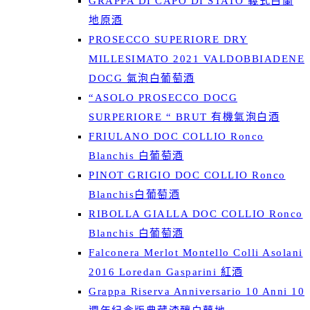
GRAPPA DI CAPO DI STATO 義式白蘭
地原酒
PROSECCO SUPERIORE DRY
MILLESIMATO 2021 VALDOBBIADENE
DOCG 氣泡白葡萄酒
“ASOLO PROSECCO DOCG
SURPERIORE “ BRUT 有機氣泡白酒
FRIULANO DOC COLLIO Ronco
Blanchis 白葡萄酒
PINOT GRIGIO DOC COLLIO Ronco
Blanchis白葡萄酒
RIBOLLA GIALLA DOC COLLIO Ronco
Blanchis 白葡萄酒
Falconera Merlot Montello Colli Asolani
2016 Loredan Gasparini 紅酒
Grappa Riserva Anniversario 10 Anni 10