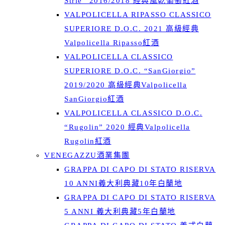
Strie” 2016/2018 經典風乾葡萄紅酒
VALPOLICELLA RIPASSO CLASSICO
SUPERIORE D.O.C. 2021 高級經典
Valpolicella Ripasso紅酒
VALPOLICELLA CLASSICO
SUPERIORE D.O.C. “SanGiorgio”
2019/2020 高級經典Valpolicella
SanGiorgio紅酒
VALPOLICELLA CLASSICO D.O.C.
“Rugolin” 2020 經典Valpolicella
Rugolin紅酒
VENEGAZZU酒業集團
GRAPPA DI CAPO DI STATO RISERVA
10 ANNI義大利典藏10年白蘭地
GRAPPA DI CAPO DI STATO RISERVA
5 ANNI 義大利典藏5年白蘭地