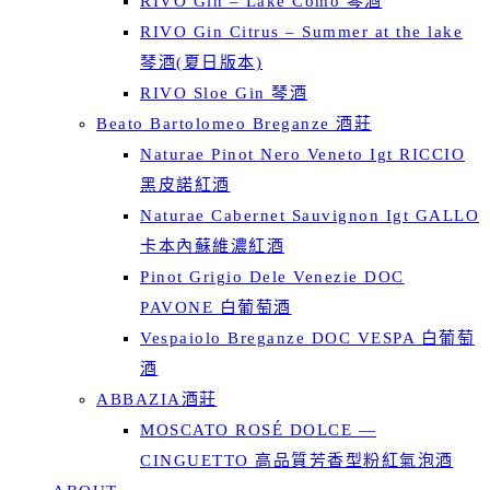
RIVO Gin – Lake Como 琴酒
RIVO Gin Citrus – Summer at the lake
琴酒(夏日版本)
RIVO Sloe Gin 琴酒
Beato Bartolomeo Breganze 酒莊
Naturae Pinot Nero Veneto Igt RICCIO
黑皮諾紅酒
Naturae Cabernet Sauvignon Igt GALLO
卡本內蘇維濃紅酒
Pinot Grigio Dele Venezie DOC
PAVONE 白葡萄酒
Vespaiolo Breganze DOC VESPA 白葡萄
酒
ABBAZIA酒莊
MOSCATO ROSÉ DOLCE —
CINGUETTO 高品質芳香型粉紅氣泡酒