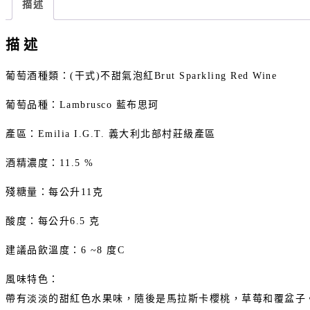
享
描述
描述
葡萄酒種類：(干式)不甜氣泡紅Brut Sparkling Red Wine
葡萄品種：Lambrusco 藍布思珂
產區：Emilia I.G.T. 義大利北部村莊級產區
酒精濃度：11.5 %
殘糖量：每公升11克
酸度：每公升6.5 克
建議品飲溫度：6 ~8 度C
風味特色：
帶有淡淡的甜紅色水果味，隨後是馬拉斯卡櫻桃，草莓和覆盆子