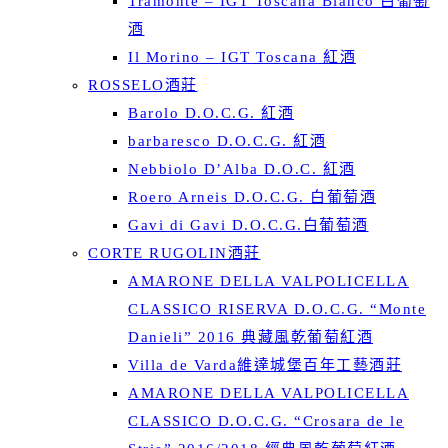
Tramonte – IGT Toscana Bianco 白葡萄
酒
Il Morino – IGT Toscana 紅酒
ROSSELO酒莊
Barolo D.O.C.G. 紅酒
barbaresco D.O.C.G. 紅酒
Nebbiolo D’Alba D.O.C. 紅酒
Roero Arneis D.O.C.G. 白葡萄酒
Gavi di Gavi D.O.C.G.白葡萄酒
CORTE RUGOLIN酒莊
AMARONE DELLA VALPOLICELLA
CLASSICO RISERVA D.O.C.G. “Monte
Danieli” 2016 典藏風乾葡萄紅酒
Villa de Varda維達城堡百年工藝酒莊
AMARONE DELLA VALPOLICELLA
CLASSICO D.O.C.G. “Crosara de le