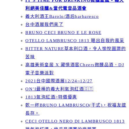
IT’S TIME FOR DRINKING微醺聖誕 • 義大
利絕美佳釀&當代電音品酒會
義大利酒王Barolo/酒后barbaresco
台中酒展我們來了
BRUNO CECI BRUNO E LE ROSE
OTELLO LAMBRUSCO 1813 喝出自我的風采
BITTER NATURE草本利口酒，令人愉悅圓潤的
苦味
高雄美術皇居 X 藏憶酒窖Cheers微醺品酒．DJ
電子音樂派對
2021台中國際酒展12/24~12/27
ON’I最棒的義大利氣泡紅酒🇮🇹
1813氣泡紅酒>特價優惠
乾一杯BRUNO LAMBRUSCO(干式)，祝福友誼
長存。
CECI OTELLO NERO DI LAMBRUSCO 1813