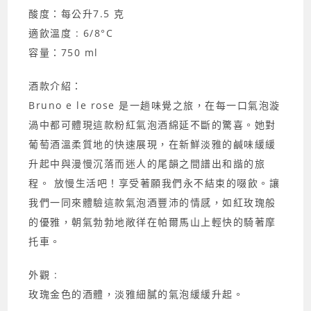
酸度：每公升7.5 克
適飲溫度 : 6/8°C
容量：750 ml
酒款介紹：
Bruno e le rose 是一趟味覺之旅，在每一口氣泡漩
渦中都可體現這款粉紅氣泡酒綿延不斷的驚喜。她對
葡萄酒溫柔質地的快速展現，在新鮮淡雅的鹹味緩緩
升起中與漫慢沉落而迷人的尾韻之間譜出和諧的旅
程。 放慢生活吧！享受著願我們永不結束的啜飲。讓
我們一同來體驗這款氣泡酒豐沛的情感，如紅玫瑰般
的優雅，朝氣勃勃地敞徉在帕爾馬山上輕快的騎著摩
托車。
外觀 :
玫瑰金色的酒體，淡雅細膩的氣泡緩緩升起。