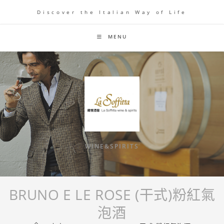
Skip
Discover the Italian Way of Life
to
content
MENU
WINE&SPIRITS
BRUNO E LE ROSE (干式)粉紅氣
泡酒