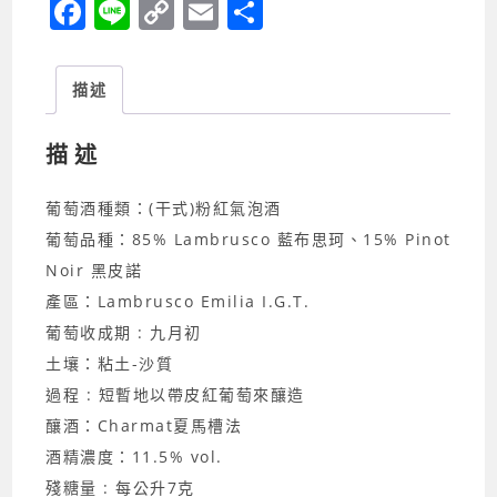
F
Li
C
E
分
a
n
o
m
享
c
e
p
ai
描述
e
y
l
b
Li
描述
o
n
葡萄酒種類：(干式)粉紅氣泡酒
o
k
葡萄品種：85% Lambrusco 藍布思珂、15% Pinot
k
Noir 黑皮諾
產區：Lambrusco Emilia I.G.T.
葡萄收成期 : 九月初
土壤：粘土-沙質
過程 : 短暫地以帶皮紅葡萄來釀造
釀酒：Charmat夏馬槽法
酒精濃度：11.5% vol.
殘糖量 : 每公升7克