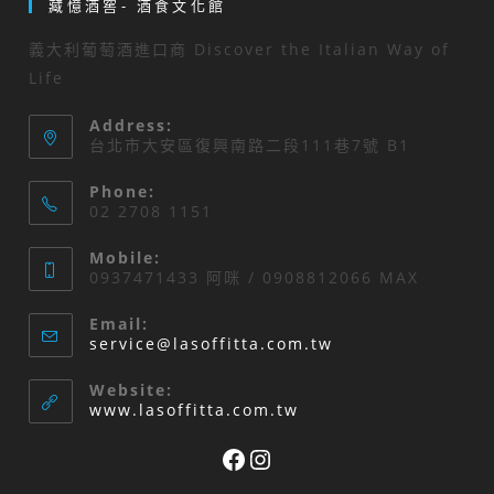
藏憶酒窖- 酒食文化館
義大利葡萄酒進口商 Discover the Italian Way of
Life
Address:
台北市大安區復興南路二段111巷7號 B1
Phone:
02 2708 1151
Mobile:
0937471433 阿咪 / 0908812066 MAX
Email:
Opens
service@lasoffitta.com.tw
in
your
Website:
application
www.lasoffitta.com.tw
Facebook
Instagram