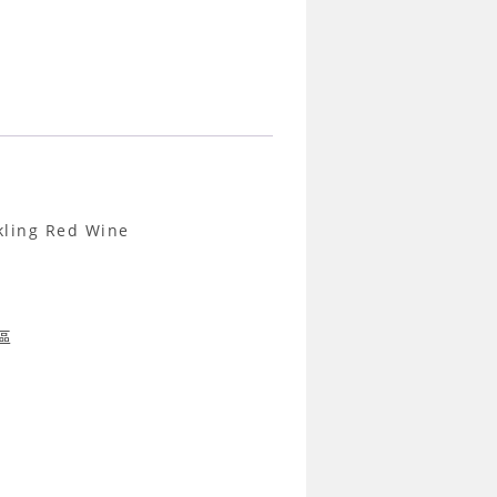
ng Red Wine
產區