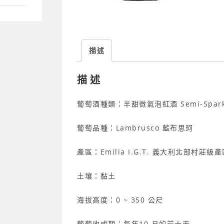
描述
描述
葡萄酒種類：半甜微氣泡紅酒 Semi-Sparkli
葡萄品種：Lambrusco 藍布思珂
產區：Emilia I.G.T. 義大利北部村莊級
土壤：黏土
海拔高度：0 ~ 350 公尺
葡萄收成期：每年10 月的前十天