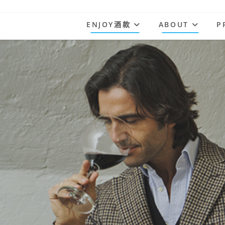
Skip
to
ENJOY酒款
ABOUT
P
content