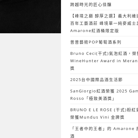
跨越時光的匠心佳釀
【峰境之巔 醇厚之選】義大利維
百年工藝酒莊 峰境單一純麥威士
Amarone紅酒桶限定版
普普藝術POP葡萄酒系列
Bruno Ceci(干式)氣泡紅酒，榮
WineHunter Award in Mer
獎
2025台中國際品酒生活節
SanGiorgio紅酒榮獲 2025 Ga
Rosso「極致美酒獎」
BRUNO E LE ROSE (干式)
榮獲Mundus Vini 金牌獎
「王者中的王者」的 Amarone
酒