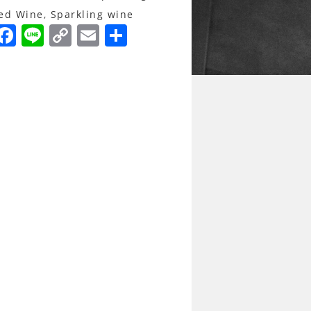
ed Wine
,
Sparkling wine
F
Li
C
E
分
a
n
o
m
享
c
e
p
ai
e
y
l
b
Li
o
n
o
k
k