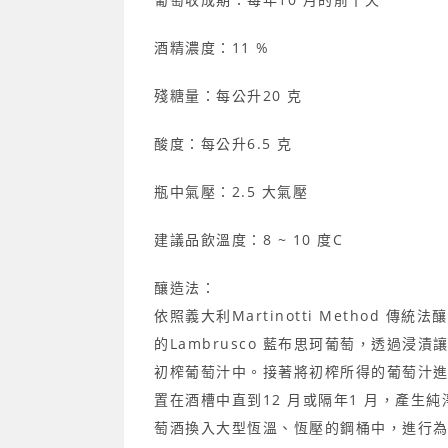
酒精濃度：11 %
殘糖量：每公升20 克
酸度：每公升6.5 克
瓶中氣壓：2.5 大氣壓
建議品飲溫度：8 ~ 10 度C
釀造法：
依照義大利Martinotti Method 
的Lambrusco 藍布思珂葡萄，透過浸
初榨葡萄汁中。接著將初榨所得的葡萄汁
置在酒槽中直到12 月或隔年1 月，產生
萄酒換入大型恆溫、恆壓的鋼桶中，進行