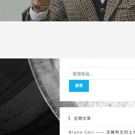
搜
尋
搜尋
關
鍵
字:
近期文章
Bruno Ceci —— 淬鍊時光的