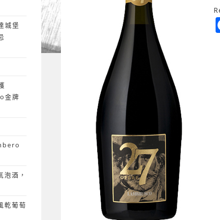
R
達城堡
忌
獲
ano金牌
mbero
粉紅氣泡酒，
 風乾葡萄