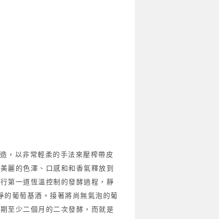
傳統法釀造，以非常輕柔的手法來壓榨帶皮
漬讓美麗的色澤、口感和和香氣釋放到
進行第一道恆溫控制的發酵過程，靜
純淨的葡萄基酒。接著將尚無氣泡的葡
為期至少二個月的二次發酵，而就是