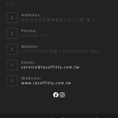
Life
Address:
台北市大安區復興南路二段111巷7號 B1
Phone:
02 2708 1151
Mobile:
0937471433 阿咪 / 0908812066 MAX
Email:
Opens
service@lasoffitta.com.tw
in
your
Website:
application
www.lasoffitta.com.tw
Facebook
Instagram