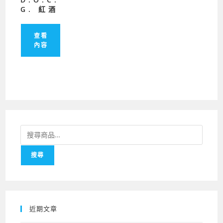
G. 紅酒
查看
內容
搜
尋
搜尋
關
鍵
字:
近期文章