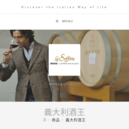
Skip
Discover the Italian Way of Life
to
content
MENU
WINE&SPIRITS
義大利酒王
>
商品
>
義大利酒王