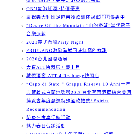
微氣泡紅酒，幾乎是酒賽的常勝軍
ON’I氣泡紅酒>特價優惠
慶祝義大利國足隊榮獲歐洲杯冠軍🇮🇹優惠中
“Desire Of The Mountain “山的慾望”當代電子
音樂派對
2021義式微醺Party Night
FRIULANO激發海鮮回味無窮的鮮甜
2020台北國際酒展
大直ATT快閃店，慶十月
藏憶酒窖 ATT 4 Recharge快閃店
“Capo di Stato “ Grappa Riserva 10 Anni十年
典藏義式白蘭地榮獲2020台北葡萄酒展綜合美酒
博覽會年度嚴選特殊酒款推薦/ Spirits
Recommendation
防疫在家享促銷活動
魅力春日促銷活動