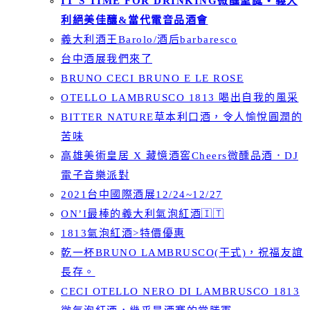
IT’S TIME FOR DRINKING微醺聖誕 • 義大
利絕美佳釀&當代電音品酒會
義大利酒王Barolo/酒后barbaresco
台中酒展我們來了
BRUNO CECI BRUNO E LE ROSE
OTELLO LAMBRUSCO 1813 喝出自我的風采
BITTER NATURE草本利口酒，令人愉悅圓潤的
苦味
高雄美術皇居 X 藏憶酒窖Cheers微醺品酒．DJ
電子音樂派對
2021台中國際酒展12/24~12/27
ON’I最棒的義大利氣泡紅酒🇮🇹
1813氣泡紅酒>特價優惠
乾一杯BRUNO LAMBRUSCO(干式)，祝福友誼
長存。
CECI OTELLO NERO DI LAMBRUSCO 1813