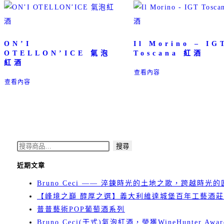
ON’I
Il Morino – IG
OTELLON’ICE 氣泡
Toscana 紅酒
紅酒
查看內容
查看內容
搜
搜尋
尋
近期文章
關
Bruno Ceci —— 淬鍊時光的土地之歌，跨越時光
鍵
【峰境之巔 醇厚之選】義大利維達城堡百年工藝酒莊 
字:
普普藝術POP葡萄酒系列
Bruno Ceci(干式)氣泡紅酒，榮獲WineHunter Awar