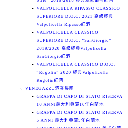
Strie” 2016/2018 經典風乾葡萄紅酒
VALPOLICELLA RIPASSO CLASSICO
SUPERIORE D.O.C. 2021 高級經典
Valpolicella Ripasso紅酒
VALPOLICELLA CLASSICO
SUPERIORE D.O.C. “SanGiorgio”
2019/2020 高級經典Valpolicella
SanGiorgio紅酒
VALPOLICELLA CLASSICO D.O.C.
“Rugolin” 2020 經典Valpolicella
Rugolin紅酒
VENEGAZZU酒業集團
GRAPPA DI CAPO DI STATO RISERVA
10 ANNI義大利典藏10年白蘭地
GRAPPA DI CAPO DI STATO RISERVA
5 ANNI 義大利典藏5年白蘭地