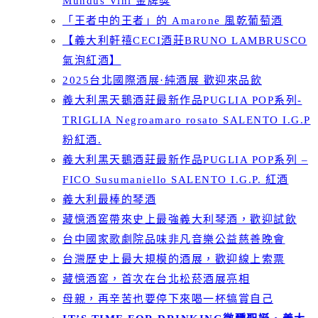
Mundus Vini 金牌獎
「王者中的王者」的 Amarone 風乾葡萄酒
【義大利軒禧CECI酒莊BRUNO LAMBRUSCO
氣泡紅酒】
2025台北國際酒展·純酒展 歡迎來品飲
義大利黑天鵝酒莊最新作品PUGLIA POP系列-
TRIGLIA Negroamaro rosato SALENTO I.G.P
粉紅酒.
義大利黑天鵝酒莊最新作品PUGLIA POP系列 –
FICO Susumaniello SALENTO I.G.P. 紅酒
義大利最棒的琴酒
藏憶酒窖帶來史上最強義大利琴酒，歡迎試飲
台中國家歌劇院品味非凡音樂公益慈善晚會
台灣歷史上最大規模的酒展，歡迎線上索票
藏憶酒窖，首次在台北松菸酒展亮相
母親，再辛苦也要停下來喝一杯犒賞自己