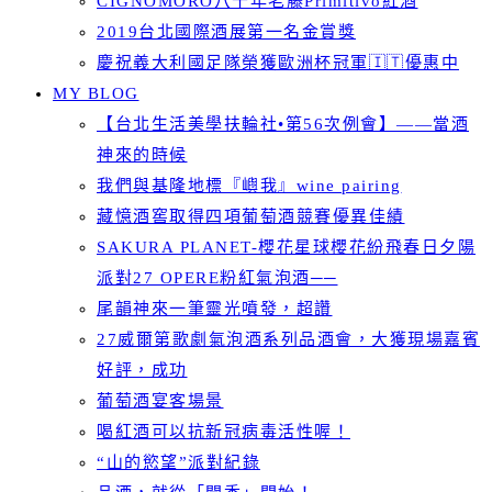
CIGNOMORO八十年老藤Primitivo紅酒
2019台北國際酒展第一名金賞獎
慶祝義大利國足隊榮獲歐洲杯冠軍🇮🇹優惠中
MY BLOG
【台北生活美學扶輪社•第56次例會】——當酒
神來的時候
我們與基隆地標『嶼我』wine pairing
藏憶酒窖取得四項葡萄酒競賽優異佳績
SAKURA PLANET-櫻花星球櫻花紛飛春日夕陽
派對27 OPERE粉紅氣泡酒──
尾韻神來一筆靈光噴發，超讚
27威爾第歌劇氣泡酒系列品酒會，大獲現場嘉賓
好評，成功
葡萄酒宴客場景
喝紅酒可以抗新冠病毒活性喔！
“山的慾望”派對紀錄