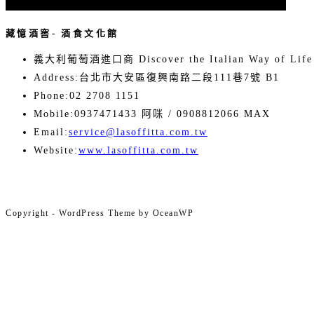
藏憶酒窖- 酒食文化館
義大利葡萄酒進口商 Discover the Italian Way of Life
Address:
台北市大安區復興南路二段111巷7號 B1
Phone:
02 2708 1151
Mobile:
0937471433 阿咪 / 0908812066 MAX
Opens
Email:
service@lasoffitta.com.tw
in
Website:
www.lasoffitta.com.tw
your
application
Copyright - WordPress Theme by OceanWP