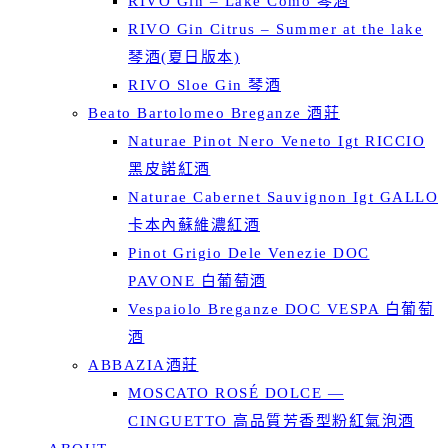
RIVO Gin – Lake Como 琴酒
RIVO Gin Citrus – Summer at the lake
琴酒(夏日版本)
RIVO Sloe Gin 琴酒
Beato Bartolomeo Breganze 酒莊
Naturae Pinot Nero Veneto Igt RICCIO
黑皮諾紅酒
Naturae Cabernet Sauvignon Igt GALLO
卡本內蘇維濃紅酒
Pinot Grigio Dele Venezie DOC
PAVONE 白葡萄酒
Vespaiolo Breganze DOC VESPA 白葡萄
酒
ABBAZIA酒莊
MOSCATO ROSÉ DOLCE —
CINGUETTO 高品質芳香型粉紅氣泡酒