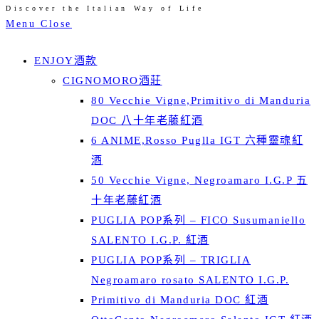
Discover the Italian Way of Life
Skip
Menu
Close
to
content
ENJOY酒款
CIGNOMORO酒莊
80 Vecchie Vigne,Primitivo di Manduria
DOC 八十年老藤紅酒
6 ANIME,Rosso Puglla IGT 六種靈魂紅
酒
50 Vecchie Vigne, Negroamaro I.G.P 五
十年老藤紅酒
PUGLIA POP系列 – FICO Susumaniello
SALENTO I.G.P. 紅酒
PUGLIA POP系列 – TRIGLIA
Negroamaro rosato SALENTO I.G.P.
Primitivo di Manduria DOC 紅酒