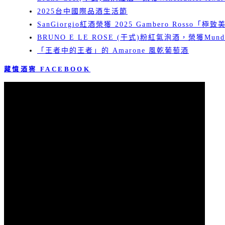
2025台中國際品酒生活節
SanGiorgio紅酒榮獲 2025 Gambero Rosso「極
BRUNO E LE ROSE (干式)粉紅氣泡酒，榮獲Mundu
「王者中的王者」的 Amarone 風乾葡萄酒
藏憶酒窖 FACEBOOK