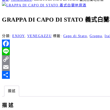
GRAPPA DI CAPO DI STATO 義式
分類:
ENJOY
,
VENEGAZZU
標籤:
Capo di Stato
,
Grappa
,
Ita
Facebook
Line
Copy
Link
Email
分
享
描述
描述