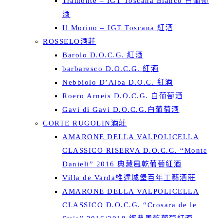
Tramonte – IGT Toscana Bianco 白葡萄
酒
Il Morino – IGT Toscana 紅酒
ROSSELO酒莊
Barolo D.O.C.G. 紅酒
barbaresco D.O.C.G. 紅酒
Nebbiolo D’Alba D.O.C. 紅酒
Roero Arneis D.O.C.G. 白葡萄酒
Gavi di Gavi D.O.C.G.白葡萄酒
CORTE RUGOLIN酒莊
AMARONE DELLA VALPOLICELLA
CLASSICO RISERVA D.O.C.G. “Monte
Danieli” 2016 典藏風乾葡萄紅酒
Villa de Varda維達城堡百年工藝酒莊
AMARONE DELLA VALPOLICELLA
CLASSICO D.O.C.G. “Crosara de le