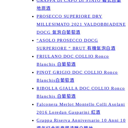
GRAPPA DI CAPO DI STATO 義式白蘭
地原酒
PROSECCO SUPERIORE DRY
MILLESIMATO 2021 VALDOBBIADENE
DOCG 氣泡白葡萄酒
“ASOLO PROSECCO DOCG
SURPERIORE “ BRUT 有機氣泡白酒
FRIULANO DOC COLLIO Ronco
Blanchis 白葡萄酒
PINOT GRIGIO DOC COLLIO Ronco
Blanchis白葡萄酒
RIBOLLA GIALLA DOC COLLIO Ronco
Blanchis 白葡萄酒
Falconera Merlot Montello Colli Asolani
2016 Loredan Gasparini 紅酒
Grappa Riserva Anniversario 10 Anni 10